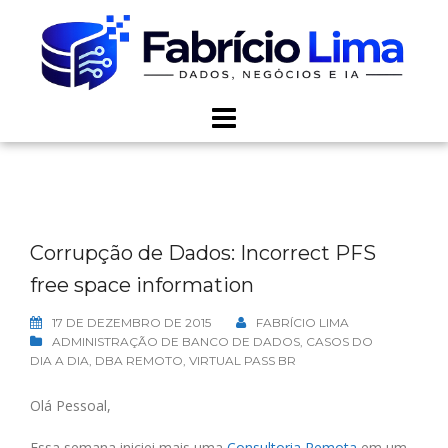
Skip
to
content
Corrupção de Dados: Incorrect PFS
free space information
17 DE DEZEMBRO DE 2015
FABRÍCIO LIMA
ADMINISTRAÇÃO DE BANCO DE DADOS
,
CASOS DO
DIA A DIA
,
DBA REMOTO
,
VIRTUAL PASS BR
Olá Pessoal,
Essa semana iniciei mais uma
Consultoria Remota
em um