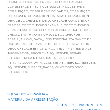
FOUND ALLOCATION ERRORS
,
CHECKDB REPAIR
,
CONSISTENCE ERROR
,
CONSULTORIA SQL SERVER
,
CORRUPÇÃO
,
CORRUPÇÃO DE DADOS
,
CORRUPÇÃO
SQL SERVER
,
CORRUPTION
,
DATABASE CORRUPTION
,
DBA
,
DBCC CHECKDB
,
DBCC CHECKDB CONSISTENCY
ERRORS
,
DBCC CHECKDB EXAMPLE
,
DBCC CHECKDB
REPAIR_FAST
,
DBCC CHECKDB REPAIR_REBUILD
,
DBCC
CHECKDB WITH NO_INFOMSGS DBCC CHECKDB
REPAIR_ALLOW_DATA_LOSS
,
ESPECIALISTA BANCO DE
DADOS
,
EXPECTED VALUE 80_PCT_FULL
,
HOW TO FIX
DBCC CHECKDB ERRORS
,
INCORRECT PFS FREE SPACE
INFORMATION
,
PROBLEMA SQL SERVER
,
REPAIR
CHECKDB
,
REPAIR DATABASE
,
REPAIR DBCC
,
REPAIR_ALLOW_DATA_LOSS
,
REPAIR_REBUILD
,
RESTORE
,
SQL SERVER
,
SUSPECT_PAGES
,
WHAT DOES DBCC
CHECKDB DO
Navegação
SQLSAT469 – BRASÍLIA –
de
MATERIAL DA APRESENTAÇÃO
Post
RETROSPECTIVA 2015 – UM