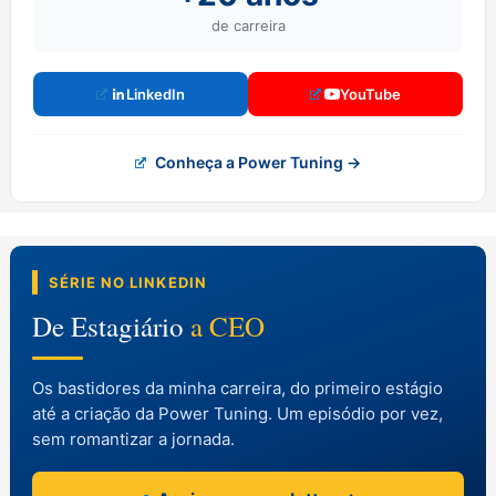
de carreira
LinkedIn
YouTube
Conheça a Power Tuning →
SÉRIE NO LINKEDIN
De Estagiário
a CEO
Os bastidores da minha carreira, do primeiro estágio
até a criação da Power Tuning. Um episódio por vez,
sem romantizar a jornada.