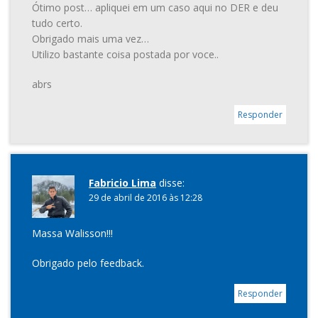
Ótimo post… apliquei em um caso aqui no DER e deu
tudo certo.
Obrigado mais uma vez…
Utilizo bastante coisa postada por voce..
abrs
Responder
Fabricio Lima
disse:
29 de abril de 2016 às 12:28
Massa Walisson!!!
Obrigado pelo feedback.
Responder