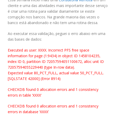
cliente e uma das atividades mais importante desse serviço
é criar uma rotina para validar diariamente se existe
corrupção nos bancos. Na grande maioria das vezes o
banco está abandonado e não tem uma rotina dessa.
Ao executar essa validação, peguei o erro abaixo em uma
das bases de dados:
Executed as user: XXXX. Incorrect PFS free space
information for page (1:9434) in object ID 1458104235,
index ID 0, partition ID 72057594051100672, alloc unit ID
72057594055229440 (type In-row data).
Expected value 80_PCT_FULL, actual value 50_PCT_FULL.
[SQLSTATE 42000] (Error 8914)
CHECKDB found 0 allocation errors and 1 consistency
errors in table ‘XXXX’
CHECKDB found 0 allocation errors and 1 consistency
errors in database ‘XXXX’