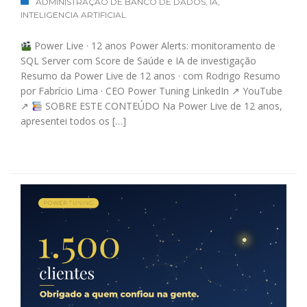
ADMINISTRAÇÃO DE BANCO DE DADOS
,
IA
,
INTELIGENCIA ARTIFICIAL
Power Live · 12 anos Power Alerts: monitoramento de
SQL Server com Score de Saúde e IA de investigação
Resumo da Power Live de 12 anos · com Rodrigo Resumo
por Fabrício Lima · CEO Power Tuning LinkedIn ↗ YouTube
↗
SOBRE ESTE CONTEÚDO Na Power Live de 12 anos,
apresentei todos os […]