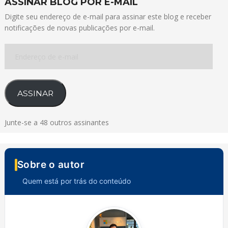
ASSINAR BLOG POR E-MAIL
Digite seu endereço de e-mail para assinar este blog e receber
notificações de novas publicações por e-mail.
Endereço
de
e-
mail
ASSINAR
Junte-se a 48 outros assinantes
Sobre o autor
Quem está por trás do conteúdo