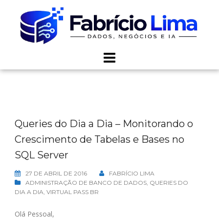
Skip
to
content
Queries do Dia a Dia – Monitorando o
Crescimento de Tabelas e Bases no
SQL Server
27 DE ABRIL DE 2016
FABRÍCIO LIMA
ADMINISTRAÇÃO DE BANCO DE DADOS
,
QUERIES DO
DIA A DIA
,
VIRTUAL PASS BR
Olá Pessoal,