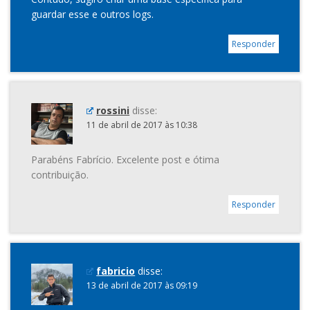
guardar esse e outros logs.
Responder
rossini
disse:
11 de abril de 2017 às 10:38
Parabéns Fabrício. Excelente post e ótima
contribuição.
Responder
fabricio
disse:
13 de abril de 2017 às 09:19