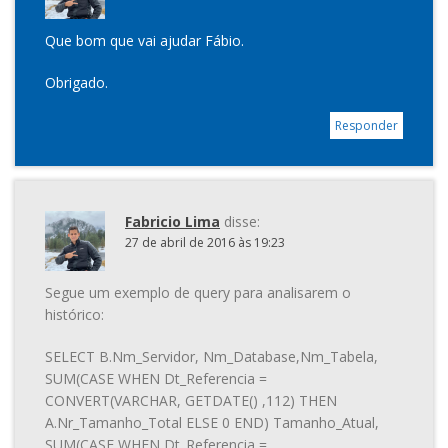
Que bom que vai ajudar Fábio.
Obrigado.
Responder
Fabricio Lima
disse:
27 de abril de 2016 às 19:23
Segue um exemplo de query para analisarem o
histórico:
SELECT B.Nm_Servidor, Nm_Database,Nm_Tabela,
SUM(CASE WHEN Dt_Referencia =
CONVERT(VARCHAR, GETDATE() ,112) THEN
A.Nr_Tamanho_Total ELSE 0 END) Tamanho_Atual,
SUM(CASE WHEN Dt_Referencia =