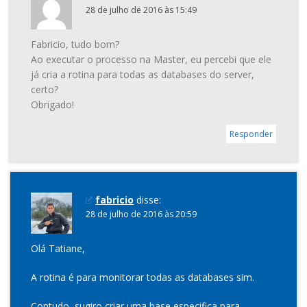
28 de julho de 2016 às 15:49
Fabricio, tudo bom?
Ao executar o processo na Master, eu percebi que ele
já cria a rotina para todas as databases do server,
certo?
Obrigado!
Responder
fabricio
disse:
28 de julho de 2016 às 20:59
Olá Tatiane,
A rotina é para monitorar todas as databases sim.
Contudo, sugiro criar uma base especifica para