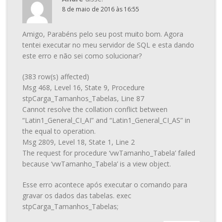
8 de maio de 2016 às 16:55
Amigo, Parabéns pelo seu post muito bom. Agora
tentei executar no meu servidor de SQL e esta dando
este erro e não sei como solucionar?
(383 row(s) affected)
Msg 468, Level 16, State 9, Procedure
stpCarga_Tamanhos_Tabelas, Line 87
Cannot resolve the collation conflict between
“Latin1_General_CI_AI” and “Latin1_General_CI_AS” in
the equal to operation.
Msg 2809, Level 18, State 1, Line 2
The request for procedure ‘vwTamanho_Tabela’ failed
because ‘vwTamanho_Tabela’ is a view object.
Esse erro acontece após executar o comando para
gravar os dados das tabelas. exec
stpCarga_Tamanhos_Tabelas;