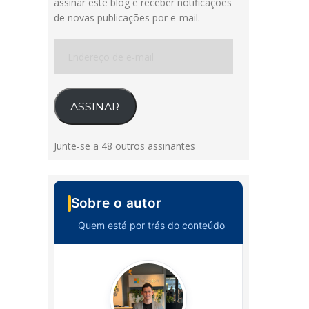
assinar este blog e receber notificações
de novas publicações por e-mail.
Endereço
de
e-
mail
ASSINAR
Junte-se a 48 outros assinantes
Sobre o autor
Quem está por trás do conteúdo