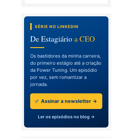
SÉRIE NO LINKEDIN
De Estagiário
a CEO
Os bastidores da minha carreira,
do primeiro estágio até a criação
da Power Tuning. Um episódio
por vez, sem romantizar a
jornada.
Assinar a newsletter →
Ler os episódios no blog →