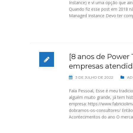
Instance) e vi uma opção que ai
Quando fiz esse post em 2018 não 
Managed Instance Devo ter comp
[8 anos de Power
empresas atendid
3 DE JULHO DE 2022
AD
Fala Pessoal, Esse é meu tradici
alguém muito grande, já tem histó
empresa: https://www.fabricioli
dobramos-os-consultores/ Então
Acontecimentos do ano O mercado