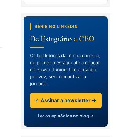
SÉRIE NO LINKEDIN
De Estagiário
a CEO
Os bastidores da minha carreira,
do primeiro estágio até a criação
da Power Tuning. Um episódio
por vez, sem romantizar a
jornada.
Assinar a newsletter →
Ler os episódios no blog →