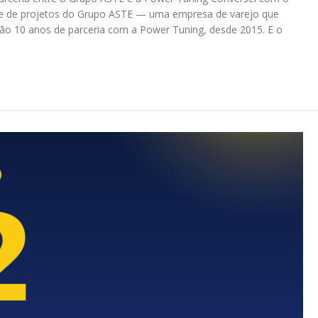
te de projetos do Grupo ASTE — uma empresa de varejo que
São 10 anos de parceria com a Power Tuning, desde 2015. E o