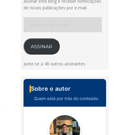
assinar este blog e receber notificações
de novas publicações por e-mail.
Endereço
de
e-
mail
ASSINAR
Junte-se a 48 outros assinantes
Sobre o autor
Quem está por trás do conteúdo