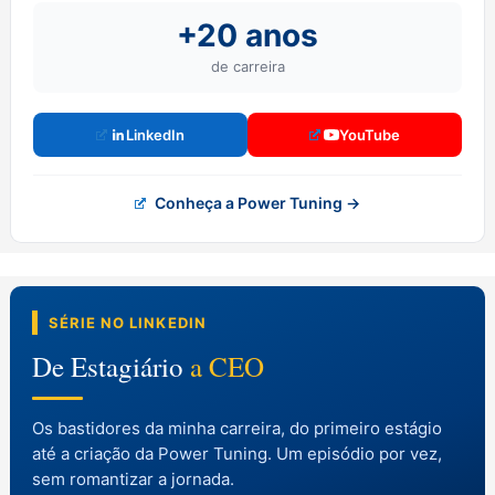
+20 anos
de carreira
LinkedIn
YouTube
Conheça a Power Tuning →
SÉRIE NO LINKEDIN
De Estagiário
a CEO
Os bastidores da minha carreira, do primeiro estágio
até a criação da Power Tuning. Um episódio por vez,
sem romantizar a jornada.