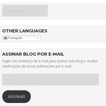
Pesquisar
por:
OTHER LANGUAGES
Português
ASSINAR BLOG POR E-MAIL
Digite seu endereço de e-mail para assinar este blog e receber
notificações de novas publicações por e-mail.
Endereço
de
e-
mail
ASSINAR