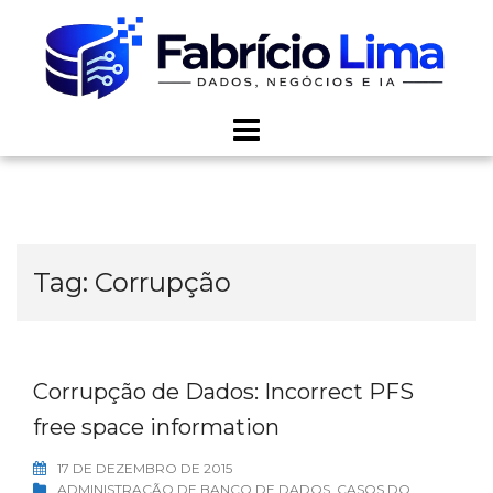
Skip
to
content
Tag:
Corrupção
Corrupção de Dados: Incorrect PFS
free space information
17 DE DEZEMBRO DE 2015
ADMINISTRAÇÃO DE BANCO DE DADOS
,
CASOS DO