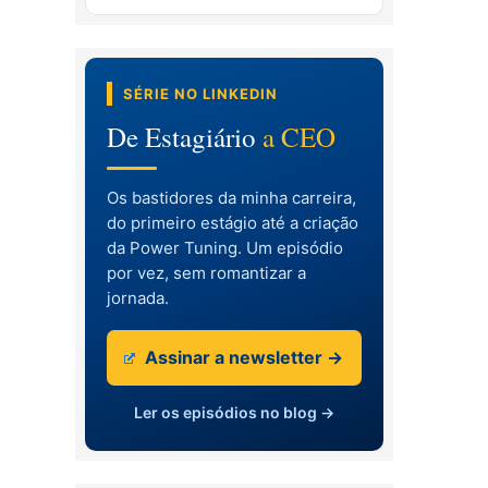
SÉRIE NO LINKEDIN
De Estagiário
a CEO
Os bastidores da minha carreira,
do primeiro estágio até a criação
da Power Tuning. Um episódio
por vez, sem romantizar a
jornada.
Assinar a newsletter →
Ler os episódios no blog →