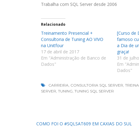
Trabalha com SQL Server desde 2006
Relacionado
Treinamento Presencial +
[Curso de 
Consultoria de Tuning AO VIVO
famoso cur
na Unitfour
a Dia de 
17 de abril de 2017
graça!
Em "Administração de Banco de
31 de julh
Dados"
Em "Admin
Dados"
CARREIRA
,
CONSULTORIA SQL SERVER
,
TREIN
SERVER
,
TUNING
,
TUNING SQL SERVER
Navegação
COMO FOI O #SQLSAT609 EM CAXIAS DO SUL