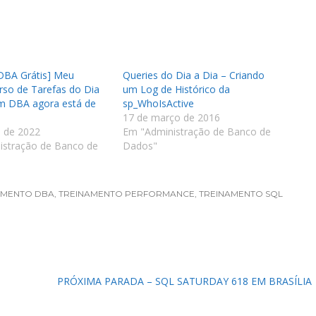
DBA Grátis] Meu
Queries do Dia a Dia – Criando
so de Tarefas do Dia
um Log de Histórico da
um DBA agora está de
sp_WhoIsActive
17 de março de 2016
o de 2022
Em "Administração de Banco de
istração de Banco de
Dados"
AMENTO DBA
,
TREINAMENTO PERFORMANCE
,
TREINAMENTO SQL
PRÓXIMA PARADA – SQL SATURDAY 618 EM BRASÍLIA