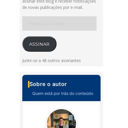
assinar este blog e receber notificações
de novas publicações por e-mail.
Endereço
de
e-
mail
ASSINAR
Junte-se a 48 outros assinantes
Sobre o autor
Quem está por trás do conteúdo