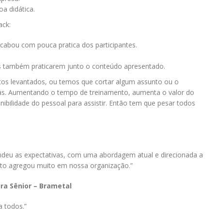
a didática.
ack:
acabou com pouca pratica dos participantes.
s também praticarem junto o conteúdo apresentado.
tos levantados, ou temos que cortar algum assunto ou o
ras. Aumentando o tempo de treinamento, aumenta o valor do
bilidade do pessoal para assistir. Então tem que pesar todos
endeu as expectativas, com uma abordagem atual e direcionada a
ento agregou muito em nossa organização.”
ura Sênior – Brametal
 todos.”