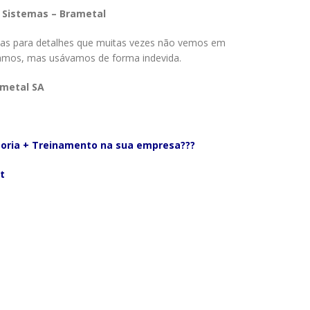
e Sistemas – Brametal
as para detalhes que muitas vezes não vemos em
íamos, mas usávamos de forma indevida.
ametal SA
ltoria + Treinamento na sua empresa???
t