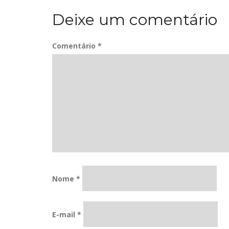
de
Deixe um comentário
Post
Comentário
*
Nome
*
E-mail
*