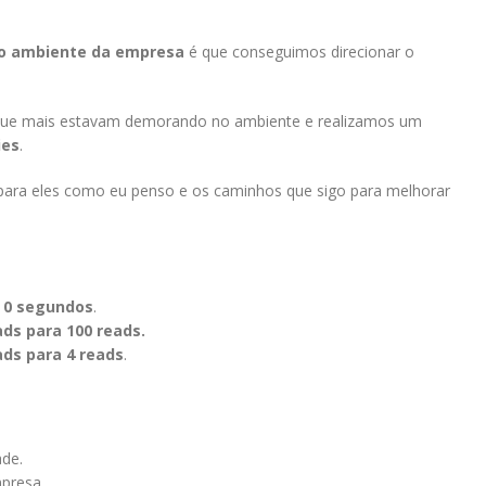
o ambiente da empresa
é que conseguimos direcionar o
s que mais estavam demorando no ambiente e realizamos um
ies
.
 para eles como eu penso e os caminhos que sigo para melhorar
 0 segundos
.
ads para 100 reads.
ads para 4 reads
.
ade.
presa.