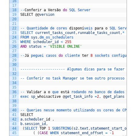
16
17
18
--
Conferir
a
Vers
ã
o
do
SQL 
Server
19
SELECT
@
@
version
20
21
22
--
Quantidade 
de 
cores 
dispon
í
veis 
para
o
SQL 
Server
23
SELECT 
current_tasks_count
,
runnable_tasks_count
,
*
24
FROM 
sys
.
dm_os_schedulers
25
WHERE 
scheduler_id
<
255
26
AND
status
=
'VISIBLE ONLINE'
27
28
--
J
á
peguei 
casos 
do
cliente 
ter
8
sockets 
configurado
29
30
31
--
--
--
--
--
--
--
--
--
--
-
Algumas 
dicas 
para 
se 
fazer 
quan
32
33
--
Conferir 
no 
task 
Manager 
se 
tem 
outro 
processo 
cons
34
35
36
--
Validar
a
o
que 
est
á
rodando 
no 
banco 
de 
dados
37
exec 
sp
_
whoisactive
@
get_task_info
=
2
,
@
get_plans
=
1
,
38
39
40
--
Queries 
nesse 
momento 
utilizando 
os 
cores 
de 
CPU
41
SELECT
42
a
.
scheduler
_
id
,
43
b
.
session_id
,
44
(
SELECT 
TOP
1
SUBSTRING
(
s2
.
text
,
statement_start_offse
45
(
(
CASE
WHEN 
statement_end_offset
=
-
1