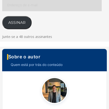
Endereço
de
e-
mail
ASSINAR
Junte-se a 48 outros assinantes
Sobre o autor
Quem está por trás do conteúdo