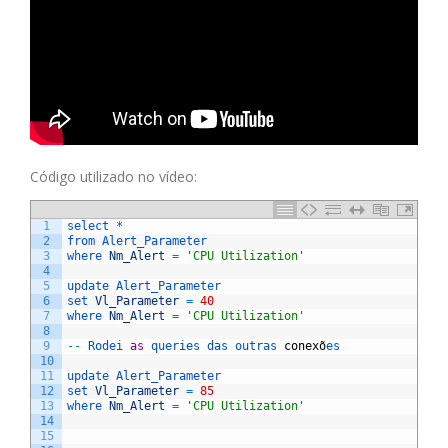
Código utilizado no vídeo:
1
select *
2
from 
Alert_Parameter
3
where 
Nm_Alert
=
'CPU Utilization'
4
5
update 
Alert_Parameter
6
set 
Vl_Parameter
=
40
7
where 
Nm_Alert
=
'CPU Utilization'
8
9
--
Rodei 
as
queries 
das 
outras 
conex
õ
es
10
11
update 
Alert_Parameter
12
set 
Vl_Parameter
=
85
13
where 
Nm_Alert
=
'CPU Utilization'
14
15