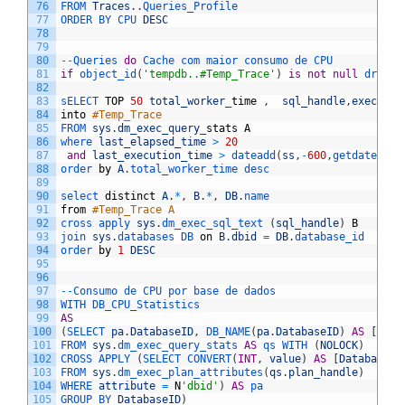
76
FROM 
Traces
.
.
Queries_Profile
77
ORDER 
BY 
CPU 
DESC
78
79
80
--
Queries 
do
Cache 
com 
maior 
consumo 
de 
CPU
81
if
object_id
(
'tempdb..#Temp_Trace'
)
is
not
null
drop 
t
82
83
sELECT 
TOP
50
total_worker
_
time
,
sql_handle
,
executio
84
into
#Temp_Trace
85
FROM 
sys
.
dm_exec_query
_
stats
A
86
where 
last_elapsed_time
>
20
87
and
last_execution_time
>
dateadd
(
ss
,
-
600
,
getdate
(
)
)
88
order 
by
A
.
total_worker_time 
desc
89
90
select 
distinct
A
.
*
,
B
.
*
,
DB
.
name
91
from
#Temp_Trace A
92
cross 
apply 
sys
.
dm_exec_sql_text
(
sql_handle
)
B
93
join 
sys
.
databases 
DB 
on
B
.
dbid
=
DB
.
database_id
94
order 
by
1
DESC
95
96
97
--
Consumo 
de 
CPU 
por 
base 
de 
dados
98
WITH 
DB_CPU_Statistics
99
AS
100
(
SELECT 
pa
.
DatabaseID
,
DB_NAME
(
pa
.
DatabaseID
)
AS
[
Data
101
FROM 
sys
.
dm_exec_query_stats 
AS
qs 
WITH
(
NOLOCK
)
102
CROSS 
APPLY
(
SELECT 
CONVERT
(
INT
,
value
)
AS
[
DatabaseID
103
FROM 
sys
.
dm_exec_plan_attributes
(
qs
.
plan_handle
)
104
WHERE 
attribute
=
N
'dbid'
)
AS
pa
105
GROUP 
BY 
DatabaseID
)