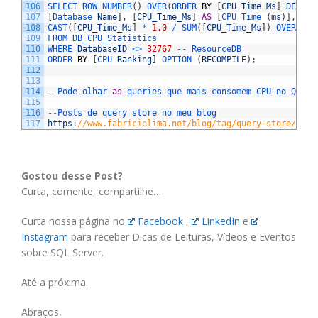
106
SELECT 
ROW_NUMBER
(
)
OVER
(
ORDER 
BY
[
CPU_Time_Ms
]
DESC
)
107
[
Database 
Name
]
,
[
CPU_Time_Ms
]
AS
[
CPU 
Time
(
ms
)
]
,
108
CAST
(
[
CPU_Time_Ms
]
*
1.0
/
SUM
(
[
CPU_Time_Ms
]
)
OVER
(
)
*
109
FROM 
DB_CPU_Statistics
110
WHERE 
DatabaseID
<>
32767
--
ResourceDB
111
ORDER 
BY
[
CPU 
Ranking
]
OPTION
(
RECOMPILE
)
;
112
113
114
--
Pode 
olhar 
as
queries 
que 
mais 
consomem 
CPU 
no 
Query
115
116
--
Posts 
de 
query 
store 
no 
meu 
blog
117
https
:
//www.fabriciolima.net/blog/tag/query-store/
Gostou desse Post?
Curta, comente, compartilhe…
Curta nossa página no
Facebook
,
LinkedIn
e
Instagram
para receber Dicas de Leituras, Vídeos e Eventos
sobre SQL Server.
Até a próxima.
Abraços,