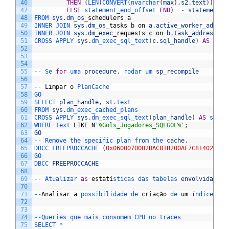
46
THEN
(
LEN
(
CONVERT
(
nvarchar
(
max
)
,
s2
.
text
)
)
*
2
47
ELSE
statement_end_offset 
END
)
-
statement_s
48
FROM 
sys
.
dm_os
_
schedulers
a
49
INNER 
JOIN 
sys
.
dm_os
_
tasks
b
on
a
.
active_worker_addres
50
INNER 
JOIN 
sys
.
dm_exec
_
requests
c
on
b
.
task_address
=
51
CROSS 
APPLY 
sys
.
dm_exec_sql_text
(
c
.
sql_handle
)
AS
s2
52
53
54
55
--
Se 
for
uma 
procedure
,
rodar 
um 
sp_recompile
56
57
--
Limpar
o
PlanCache
58
GO  
59
SELECT 
plan_handle
,
st
.
text  
60
FROM 
sys
.
dm_exec_cached_plans   
61
CROSS 
APPLY 
sys
.
dm_exec_sql_text
(
plan_handle
)
AS
st  
62
WHERE 
text 
LIKE
N
'%Gols_Jogadores_SQLGOL%'
;
63
GO
64
--
Remove 
the 
specific 
plan 
from 
the 
cache
.
65
DBCC 
FREEPROCCACHE
(
0x0600070002DAC81B200AF7C814020000
66
GO  
67
DBCC 
FREEPROCCACHE
68
69
--
Atualizar 
as
estat
í
sticas 
das 
tabelas 
envolvidas
70
71
--
Analisar
a
possibilidade 
de 
cria
çã
o
de 
um
í
ndice 
ou 
72
73
74
--
Queries 
que 
mais 
consomem 
CPU 
no 
traces
75
SELECT *