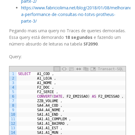
parte-2/
https://www.fabriciolima.net/blog/2018/01/08/melhorando
a-performance-de-consultas-no-totvs-protheus-
parte-3/
Pegando mais uma query no Traces de queries demoradas.
Essa query está demorando
18 segundos
e fazendo um
número absurdo de leituras na tabela
SF2090
.
Query:
Transact-SQL
1
SELECT
A1_COD
,
2
A1_LOJA
,
3
A1_NOME
,
4
F2_DOC
,
5
F2_SERIE
,
6
CONVERT
(
DATE
,
F2_EMISSAO
)
AS
F2_EMISSAO
,
7
ZZB_VOLUME
,
8
SA4
.
A4_COD
,
9
SA4
.
A4_NOME
,
10
SA1
.
A1_END
,
11
SA1
.
A1_COMPLEM
,
12
SA1
.
A1_BAIRRO
,
13
SA1
.
A1_EST
,
14
SA1
.
A1_MUN
,