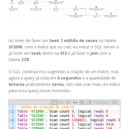
Ao invés de fazer um
Seek
1 milhão de vezes
na tabela
SF2090
, com o índice que eu criei, eu induzi o SQL Server a
já fazer um
Seek
direto na
SF2
e já fazer o
join
com a
tabela
ZZB
.
O SQL continua nos sugerindo a criação de um índice, mas
agora a query já roda em
0 segundos
e a quantidade de
leituras
praticamente
zerou
, não vale criar mais um índice
para essa query nesse momento.
Transact-SQL
1
--Antes da criação do índice
2
Table
'VT1090'
.
Scan
count
0
,
logical
reads
0
3
Table
'SA1040'
.
Scan
count
0
,
logical
reads
0
4
Table
'SF2090'
.
Scan
count
1168821
,
logical
reads
37256
5
Table
'SC5090'
.
Scan
count
1
,
logical
reads
4316
6
Table
'ZZB090'
.
Scan
count
1
,
logical
reads
149