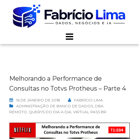
Skip
to
content
Melhorando a Performance de
Consultas no Totvs Protheus – Parte 4
16 DE JANEIRO DE 2018
FABRÍCIO LIMA
ADMINISTRAÇÃO DE BANCO DE DADOS
,
DBA
REMOTO
,
QUERYS DO DIA A DIA
,
VIRTUAL PASS BR