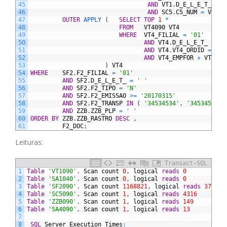
45
AND
VT1
.
D_E_L_E_T_
=
'
46
AND
SC5
.
C5_NUM
=
VT1
.
V
47
OUTER
APPLY 
(
SELECT
TOP
1
*
48
FROM
VT4090
VT4
49
WHERE
VT4_FILIAL
=
'01'
50
AND
VT4
.
D_E_L_E_T_
=
' 
51
AND
VT4
.
VT4_ORDID
=
VT1
52
AND
VT4_EMPFOR
+
VT4_FI
53
)
VT4
54
WHERE
SF2
.
F2_FILIAL
=
'01'
55
AND
SF2
.
D_E_L_E_T_
=
' '
56
AND
SF2
.
F2_TIPO
=
'N'
57
AND
SF2
.
F2_EMISSAO
>=
'20170315'
58
AND
SF2
.
F2_TRANSP
IN
(
'34534534'
,
'34534534'
,
59
AND
ZZB
.
ZZB_PLP
=
' '
60
ORDER
BY
ZZB
.
ZZB_RASTRO
DESC
,
61
F2_DOC
;
Leituras:
Transact-SQL
1
Table
'VT1090'
.
Scan
count
0
,
logical
reads
0
2
Table
'SA1040'
.
Scan
count
0
,
logical
reads
0
3
Table
'SF2090'
.
Scan
count
1168821
,
logical
reads
372564
4
Table
'SC5090'
.
Scan
count
1
,
logical
reads
4316
5
Table
'ZZB090'
.
Scan
count
1
,
logical
reads
149
6
Table
'SA4090'
.
Scan
count
1
,
logical
reads
13
7
8
SQL
Server
Execution
Times
: