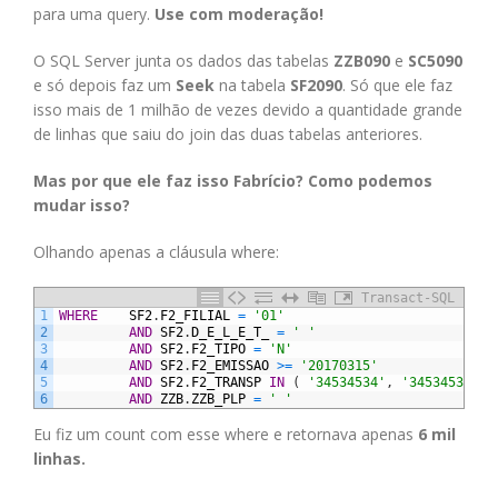
para uma query.
Use com moderação!
O SQL Server junta os dados das tabelas
ZZB090
e
SC5090
e só depois faz um
Seek
na tabela
SF2090
. Só que ele faz
isso mais de 1 milhão de vezes devido a quantidade grande
de linhas que saiu do join das duas tabelas anteriores.
Mas por que ele faz isso Fabrício? Como podemos
mudar isso?
Olhando apenas a cláusula where:
Transact-SQL
1
WHERE
SF2
.
F2_FILIAL
=
'01'
2
AND
SF2
.
D_E_L_E_T_
=
' '
3
AND
SF2
.
F2_TIPO
=
'N'
4
AND
SF2
.
F2_EMISSAO
>=
'20170315'
5
AND
SF2
.
F2_TRANSP
IN
(
'34534534'
,
'34534534'
,
6
AND
ZZB
.
ZZB_PLP
=
' '
Eu fiz um count com esse where e retornava apenas
6 mil
linhas.