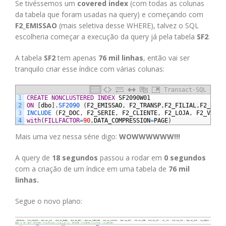
Se tivéssemos um
covered index
(com todas as colunas
da tabela que foram usadas na query) e começando com
F2_EMISSAO
(mais seletiva desse WHERE), talvez o SQL
escolheria começar a execução da query já pela tabela
SF2
.
A tabela
SF2
tem apenas
76 mil linhas
, então vai ser
tranquilo criar esse índice com várias colunas:
Transact-SQL
1
CREATE
NONCLUSTERED
INDEX
SF2090W01
2
ON
[
dbo
]
.
SF2090 
(
F2_EMISSAO
,
F2_TRANSP
,
F2_FILIAL
,
F2_TIPO
3
INCLUDE 
(
F2_DOC
,
F2_SERIE
,
F2_CLIENTE
,
F2_LOJA
,
F2_VEND1
4
with
(
FILLFACTOR
=
90
,
DATA_COMPRESSION
=
PAGE
)
Mais uma vez nessa série digo:
WOWWWWWW!!!
A query de
18 segundos
passou a rodar em
0 segundos
com a criação de um índice em uma tabela de
76 mil
linhas.
Segue o novo plano: