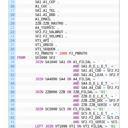
15
SA1
.
A1_CEP
,
16
A1_CGC
,
17
SA1
.
A1_TEL
,
18
SA1
.
A1_DDD
,
19
A1_EMAIL
,
20
ZZB
.
ZZB_RASTRO
,
21
A4_YSERVIC
,
22
SF2
.
F2_VALBRUT
,
23
SF2
.
F2_VOLUME1
,
24
VT1_API
,
25
VT1_ORDID
,
26
VT1_SEQUEN
,
27
F2_PBRUTO
*
1000
F2_PBRUTO
28
FROM
SF2090
SF2
29
JOIN
SA1040
SA1
ON
A1_FILIAL
=
'  '
30
AND
SA1
.
D_E_L_E_T_
=
' '
31
AND
SA1
.
A1_COD
=
SF2
.
F2_CLI
32
AND
SA1
.
A1_LOJA
=
SF2
.
F2_LO
33
JOIN
SA4090
SA4
ON
A4_FILIAL
=
'  '
34
AND
SA4
.
D_E_L_E_T_
=
' '
35
AND
SA4
.
A4_COD
=
SF2
.
F2_TRA
36
JOIN
ZZB090
ZZB
ON
ZZB_FILIAL
=
'01'
37
AND
ZZB
.
D_E_L_E_T_
=
' '
38
AND
ZZB
.
ZZB_DOC
=
SF2
.
F2_DO
39
AND
ZZB
.
ZZB_SERIE
=
SF2
.
F2_
40
JOIN
SC5090
SC5
ON
C5_FILIAL
=
'01'
41
AND
SC5
.
D_E_L_E_T_
=
' '
42
AND
SF2
.
F2_DOC
=
SC5
.
C5_NOT
43
AND
SF2
.
F2_SERIE
=
SC5
.
C5_S
44
LEFT
JOIN
VT1090
VT1
ON
VT1_FILIAL
=
'01'