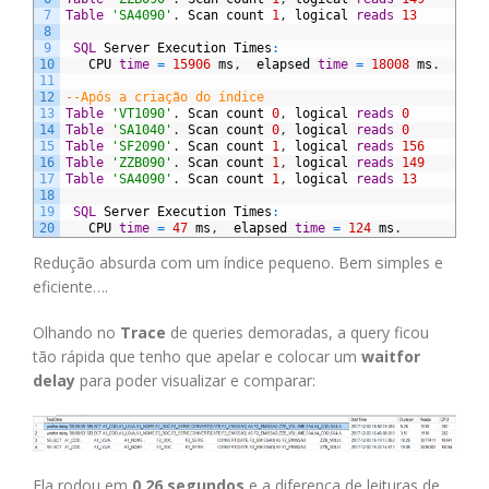
7
Table
'SA4090'
.
Scan
count
1
,
logical
reads
13
8
9
SQL
Server
Execution
Times
:
10
CPU
time
=
15906
ms
,
elapsed
time
=
18008
ms
.
11
12
--Após a criação do índice
13
Table
'VT1090'
.
Scan
count
0
,
logical
reads
0
14
Table
'SA1040'
.
Scan
count
0
,
logical
reads
0
15
Table
'SF2090'
.
Scan
count
1
,
logical
reads
156
16
Table
'ZZB090'
.
Scan
count
1
,
logical
reads
149
17
Table
'SA4090'
.
Scan
count
1
,
logical
reads
13
18
19
SQL
Server
Execution
Times
:
20
CPU
time
=
47
ms
,
elapsed
time
=
124
ms
.
Redução absurda com um índice pequeno. Bem simples e
eficiente….
Olhando no
Trace
de queries demoradas, a query ficou
tão rápida que tenho que apelar e colocar um
waitfor
delay
para poder visualizar e comparar:
Ela rodou em
0,26 segundos
e a diferença de leituras de