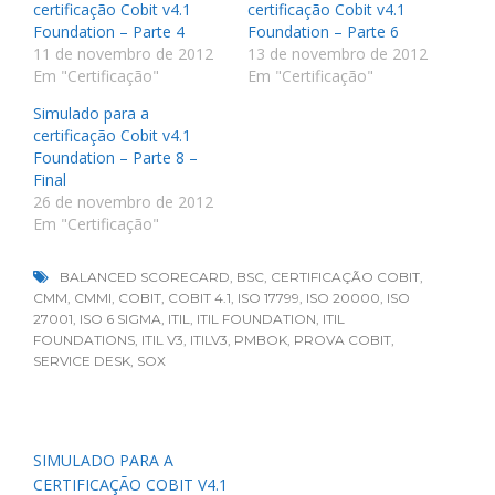
certificação Cobit v4.1
certificação Cobit v4.1
Foundation – Parte 4
Foundation – Parte 6
11 de novembro de 2012
13 de novembro de 2012
Em "Certificação"
Em "Certificação"
Simulado para a
certificação Cobit v4.1
Foundation – Parte 8 –
Final
26 de novembro de 2012
Em "Certificação"
BALANCED SCORECARD
,
BSC
,
CERTIFICAÇÃO COBIT
,
CMM
,
CMMI
,
COBIT
,
COBIT 4.1
,
ISO 17799
,
ISO 20000
,
ISO
27001
,
ISO 6 SIGMA
,
ITIL
,
ITIL FOUNDATION
,
ITIL
FOUNDATIONS
,
ITIL V3
,
ITILV3
,
PMBOK
,
PROVA COBIT
,
SERVICE DESK
,
SOX
Navegação
SIMULADO PARA A
de
CERTIFICAÇÃO COBIT V4.1