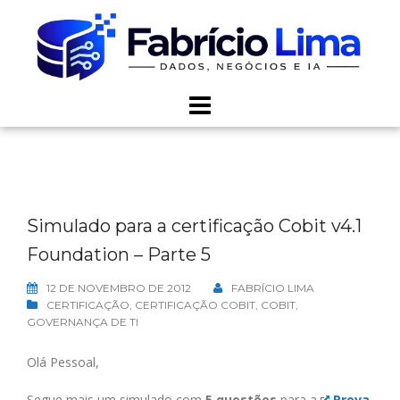
Skip
to
content
Simulado para a certificação Cobit v4.1
Foundation – Parte 5
12 DE NOVEMBRO DE 2012
FABRÍCIO LIMA
CERTIFICAÇÃO
,
CERTIFICAÇÃO COBIT
,
COBIT
,
GOVERNANÇA DE TI
Olá Pessoal,
Segue mais um simulado com
5 questões
para a
Prova