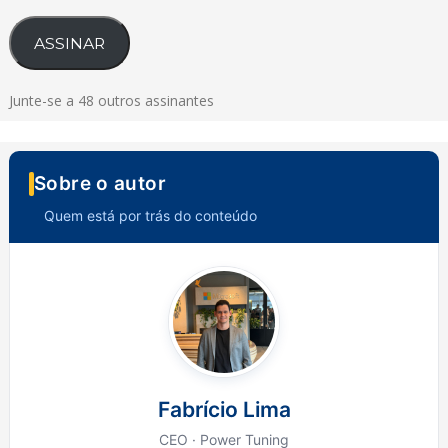
mail
ASSINAR
Junte-se a 48 outros assinantes
Sobre o autor
Quem está por trás do conteúdo
Fabrício Lima
CEO · Power Tuning