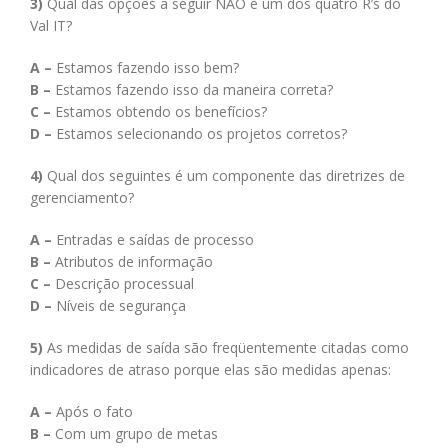
3)
Qual das opções a seguir NÃO é um dos quatro R’s do
Val IT?
A –
Estamos fazendo isso bem?
B –
Estamos fazendo isso da maneira correta?
C –
Estamos obtendo os benefícios?
D –
Estamos selecionando os projetos corretos?
4)
Qual dos seguintes é um componente das diretrizes de
gerenciamento?
A –
Entradas e saídas de processo
B –
Atributos de informação
C –
Descrição processual
D –
Níveis de segurança
5)
As medidas de saída são freqüentemente citadas como
indicadores de atraso porque elas são medidas apenas:
A –
Após o fato
B –
Com um grupo de metas