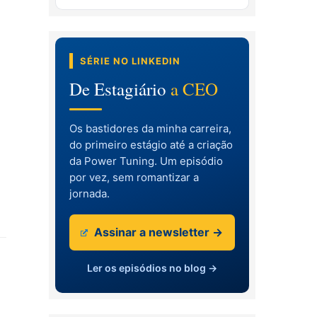
SÉRIE NO LINKEDIN
De Estagiário
a CEO
Os bastidores da minha carreira,
do primeiro estágio até a criação
da Power Tuning. Um episódio
por vez, sem romantizar a
jornada.
Assinar a newsletter →
Ler os episódios no blog →