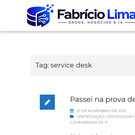
Skip
to
content
Tag:
service desk
Passei na prova de
27 DE NOVEMBRO DE 2012
CERTIFICAÇÃO
,
CERTIFICAÇÃO
GOVERNANÇA DE TI