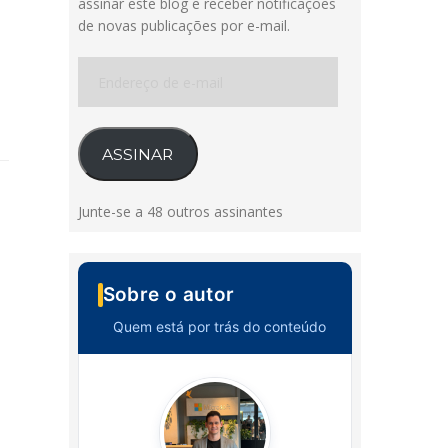
assinar este blog e receber notificações
de novas publicações por e-mail.
Endereço
de
e-
mail
ASSINAR
Junte-se a 48 outros assinantes
Sobre o autor
Quem está por trás do conteúdo