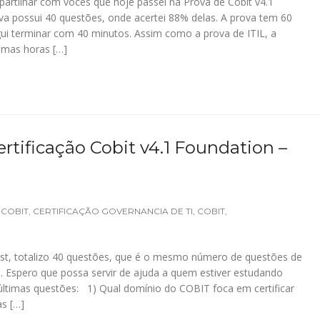
artilhar com vocês que hoje passei na Prova de Cobit v4.1
va possui 40 questões, onde acertei 88% delas. A prova tem 60
i terminar com 40 minutos. Assim como a prova de ITIL, a
umas horas […]
rtificação Cobit v4.1 Foundation –
 COBIT
,
CERTIFICAÇÃO GOVERNANCIA DE TI
,
COBIT
,
st, totalizo 40 questões, que é o mesmo número de questões de
. Espero que possa servir de ajuda a quem estiver estudando
últimas questões: 1) Qual domínio do COBIT foca em certificar
s […]