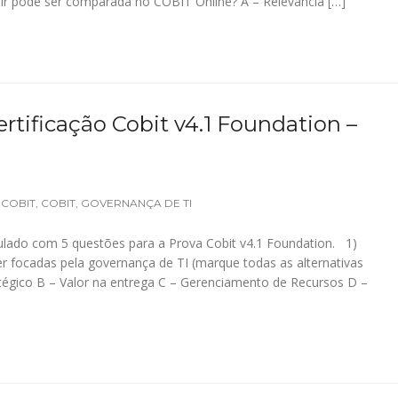
ir pode ser comparada no COBIT Online? A – Relevância […]
rtificação Cobit v4.1 Foundation –
 COBIT
,
COBIT
,
GOVERNANÇA DE TI
lado com 5 questões para a Prova Cobit v4.1 Foundation. 1)
r focadas pela governança de TI (marque todas as alternativas
átégico B – Valor na entrega C – Gerenciamento de Recursos D –