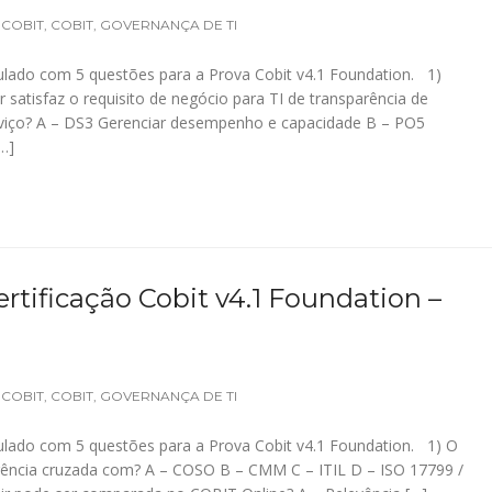
 COBIT
,
COBIT
,
GOVERNANÇA DE TI
lado com 5 questões para a Prova Cobit v4.1 Foundation. 1)
 satisfaz o requisito de negócio para TI de transparência de
serviço? A – DS3 Gerenciar desempenho e capacidade B – PO5
…]
rtificação Cobit v4.1 Foundation –
 COBIT
,
COBIT
,
GOVERNANÇA DE TI
lado com 5 questões para a Prova Cobit v4.1 Foundation. 1) O
erência cruzada com? A – COSO B – CMM C – ITIL D – ISO 17799 /