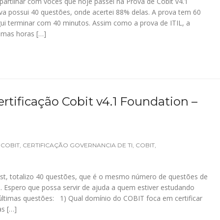
artilhar com vocês que hoje passei na Prova de Cobit v4.1
va possui 40 questões, onde acertei 88% delas. A prova tem 60
i terminar com 40 minutos. Assim como a prova de ITIL, a
umas horas […]
rtificação Cobit v4.1 Foundation –
 COBIT
,
CERTIFICAÇÃO GOVERNANCIA DE TI
,
COBIT
,
st, totalizo 40 questões, que é o mesmo número de questões de
. Espero que possa servir de ajuda a quem estiver estudando
últimas questões: 1) Qual domínio do COBIT foca em certificar
s […]