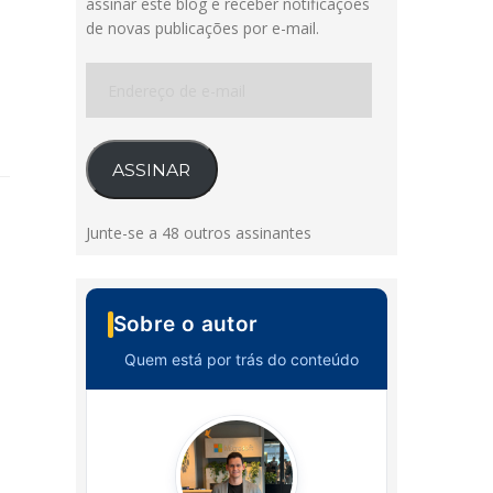
assinar este blog e receber notificações
de novas publicações por e-mail.
Endereço
de
e-
mail
ASSINAR
Junte-se a 48 outros assinantes
Sobre o autor
Quem está por trás do conteúdo