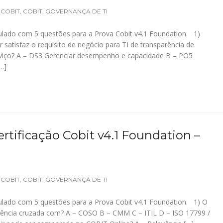
 COBIT
,
COBIT
,
GOVERNANÇA DE TI
lado com 5 questões para a Prova Cobit v4.1 Foundation. 1)
 satisfaz o requisito de negócio para TI de transparência de
serviço? A – DS3 Gerenciar desempenho e capacidade B – PO5
…]
rtificação Cobit v4.1 Foundation –
 COBIT
,
COBIT
,
GOVERNANÇA DE TI
lado com 5 questões para a Prova Cobit v4.1 Foundation. 1) O
erência cruzada com? A – COSO B – CMM C – ITIL D – ISO 17799 /