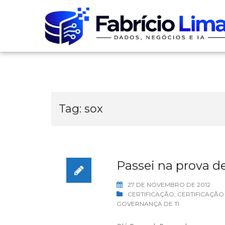
Skip
to
content
Tag:
sox
Passei na prova de
27 DE NOVEMBRO DE 2012
CERTIFICAÇÃO
,
CERTIFICAÇÃO
GOVERNANÇA DE TI