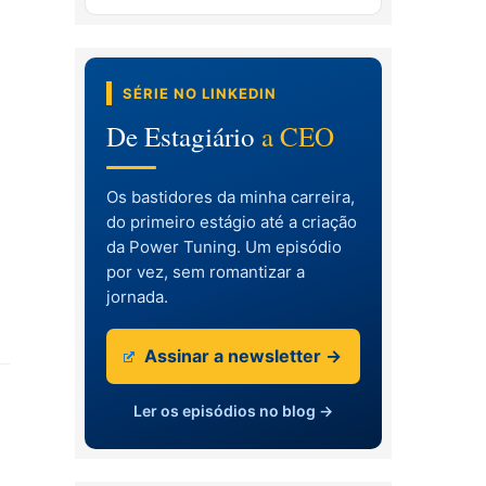
SÉRIE NO LINKEDIN
De Estagiário
a CEO
Os bastidores da minha carreira,
do primeiro estágio até a criação
da Power Tuning. Um episódio
por vez, sem romantizar a
jornada.
Assinar a newsletter →
Ler os episódios no blog →