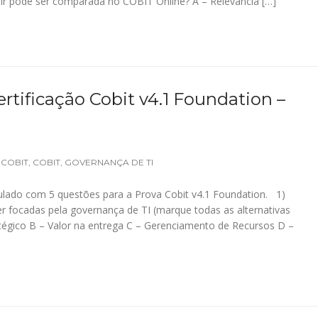
ir pode ser comparada no COBIT Online? A – Relevância […]
rtificação Cobit v4.1 Foundation –
 COBIT
,
COBIT
,
GOVERNANÇA DE TI
lado com 5 questões para a Prova Cobit v4.1 Foundation. 1)
r focadas pela governança de TI (marque todas as alternativas
átégico B – Valor na entrega C – Gerenciamento de Recursos D –