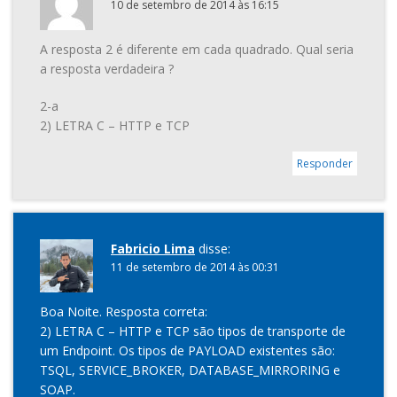
10 de setembro de 2014 às 16:15
A resposta 2 é diferente em cada quadrado. Qual seria
a resposta verdadeira ?
2-a
2) LETRA C – HTTP e TCP
Responder
Fabricio Lima
disse:
11 de setembro de 2014 às 00:31
Boa Noite. Resposta correta:
2) LETRA C – HTTP e TCP são tipos de transporte de
um Endpoint. Os tipos de PAYLOAD existentes são:
TSQL, SERVICE_BROKER, DATABASE_MIRRORING e
SOAP.