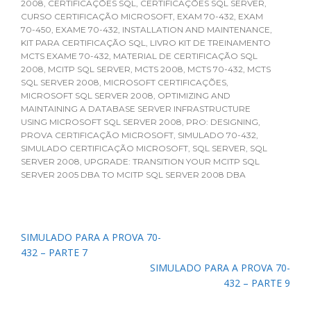
2008
,
CERTIFICAÇÕES SQL
,
CERTIFICAÇÕES SQL SERVER
,
CURSO CERTIFICAÇÃO MICROSOFT
,
EXAM 70-432
,
EXAM
70-450
,
EXAME 70-432
,
INSTALLATION AND MAINTENANCE
,
KIT PARA CERTIFICAÇÃO SQL
,
LIVRO KIT DE TREINAMENTO
MCTS EXAME 70-432
,
MATERIAL DE CERTIFICAÇÃO SQL
2008
,
MCITP SQL SERVER
,
MCTS 2008
,
MCTS 70-432
,
MCTS
SQL SERVER 2008
,
MICROSOFT CERTIFICAÇÕES
,
MICROSOFT SQL SERVER 2008
,
OPTIMIZING AND
MAINTAINING A DATABASE SERVER INFRASTRUCTURE
USING MICROSOFT SQL SERVER 2008
,
PRO: DESIGNING
,
PROVA CERTIFICAÇÃO MICROSOFT
,
SIMULADO 70-432
,
SIMULADO CERTIFICAÇÃO MICROSOFT
,
SQL SERVER
,
SQL
SERVER 2008
,
UPGRADE: TRANSITION YOUR MCITP SQL
SERVER 2005 DBA TO MCITP SQL SERVER 2008 DBA
Navegação
SIMULADO PARA A PROVA 70-
de
432 – PARTE 7
Post
SIMULADO PARA A PROVA 70-
432 – PARTE 9