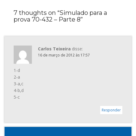
7 thoughts on “
Simulado para a
prova 70-432 – Parte 8
”
Carlos Teixeira
disse:
16 de março de 2012 às 17:57
1-d
2-a
3-a,c
4-b,d
5-c
Responder