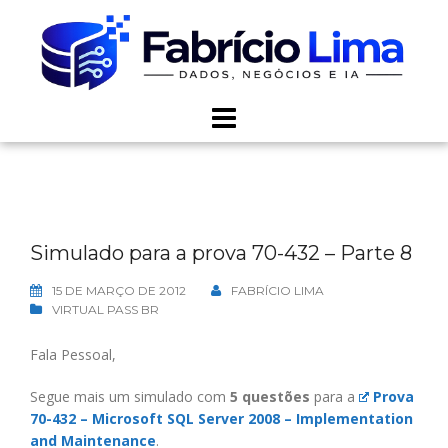
Skip
to
content
Simulado para a prova 70-432 – Parte 8
15 DE MARÇO DE 2012
FABRÍCIO LIMA
VIRTUAL PASS BR
Fala Pessoal,
Segue mais um simulado com
5 questões
para a
Prova
70-432 – Microsoft SQL Server 2008 – Implementation
and Maintenance
.