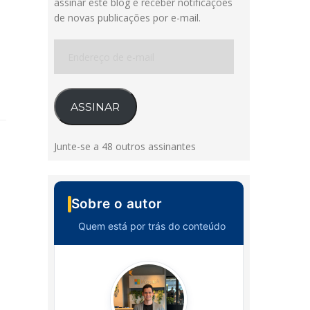
assinar este blog e receber notificações
de novas publicações por e-mail.
Endereço
de
e-
mail
ASSINAR
Junte-se a 48 outros assinantes
Sobre o autor
Quem está por trás do conteúdo