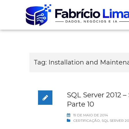
Skip
to
content
Tag:
Installation and Mainte
SQL Server 2012 –
Parte 10
19 DE MAIO DE 2014
CERTIFICAÇÃO
,
SQL SERVER 20