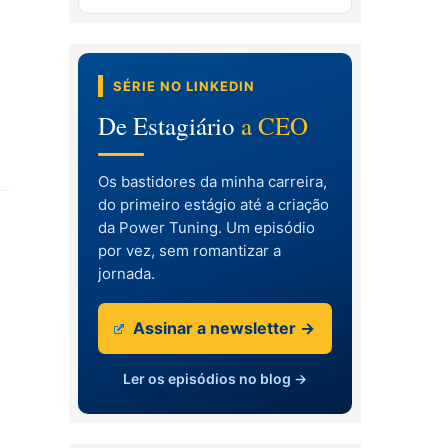
SÉRIE NO LINKEDIN
De Estagiário
a CEO
Os bastidores da minha carreira,
do primeiro estágio até a criação
da Power Tuning. Um episódio
por vez, sem romantizar a
jornada.
Assinar a newsletter →
Ler os episódios no blog →