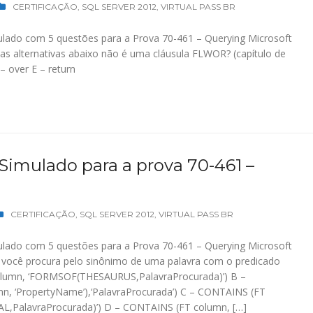
CERTIFICAÇÃO
,
SQL SERVER 2012
,
VIRTUAL PASS BR
lado com 5 questões para a Prova 70-461 – Querying Microsoft
s alternativas abaixo não é uma cláusula FLWOR? (capítulo de
– over E – return
 Simulado para a prova 70-461 –
CERTIFICAÇÃO
,
SQL SERVER 2012
,
VIRTUAL PASS BR
lado com 5 questões para a Prova 70-461 – Querying Microsoft
ocê procura pelo sinônimo de uma palavra com o predicado
umn, ‘FORMSOF(THESAURUS,PalavraProcurada)’) B –
 ‘PropertyName’),‘PalavraProcurada’) C – CONTAINS (FT
,PalavraProcurada)’) D – CONTAINS (FT column, […]