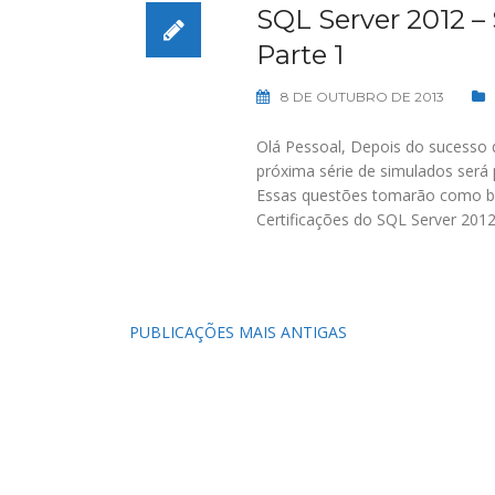
SQL Server 2012 –
Parte 1
8 DE OUTUBRO DE 2013
Olá Pessoal, Depois do sucesso d
próxima série de simulados será
Essas questões tomarão como bas
Certificações do SQL Server 2012
Navegação
PUBLICAÇÕES MAIS ANTIGAS
por
posts