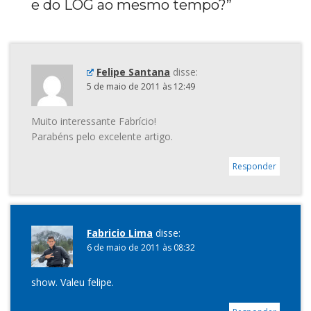
e do LOG ao mesmo tempo?
”
Felipe Santana
disse:
5 de maio de 2011 às 12:49
Muito interessante Fabrício!
Parabéns pelo excelente artigo.
Responder
Fabricio Lima
disse:
6 de maio de 2011 às 08:32
show. Valeu felipe.