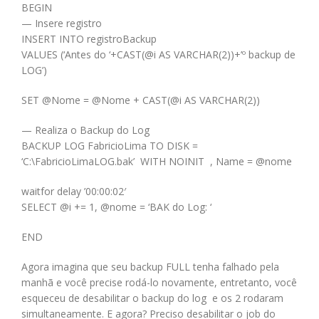
BEGIN
— Insere registro
INSERT INTO registroBackup
VALUES (‘Antes do ‘+CAST(@i AS VARCHAR(2))+’º backup de
LOG’)
SET @Nome = @Nome + CAST(@i AS VARCHAR(2))
— Realiza o Backup do Log
BACKUP LOG FabricioLima TO DISK =
‘C:\FabricioLimaLOG.bak’ WITH NOINIT , Name = @nome
waitfor delay ’00:00:02′
SELECT @i += 1, @nome = ‘BAK do Log: ‘
END
Agora imagina que seu backup FULL tenha falhado pela
manhã e você precise rodá-lo novamente, entretanto, você
esqueceu de desabilitar o backup do log e os 2 rodaram
simultaneamente. E agora? Preciso desabilitar o job do