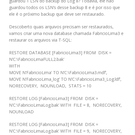
guardou 1 LSN do backup do Log 8? Todavia, ele não
guardou todos os LSN’s desse backup 8 e é por isso que
ele é o próximo backup que deve ser restaurado.
Descoberto quais arquivos precisam ser restaurados,
vamos criar uma nova database chamada FabricioLima3 e
restaurar os arquivos via T-SQL:
RESTORE DATABASE [FabricioLima3] FROM DISK =
N’C:\FabricioLimaFULL2.bak’
WITH
MOVE N’FabricioLima’ TO N’C:\FabricioLima3.mdf’,
MOVE N’FabricioLima_log’ TO N’C:\FabricioLima3_Log.ldf’,
NORECOVERY, NOUNLOAD, STATS = 10
RESTORE LOG [FabricioLima3] FROM DISK =
N’C:\FabricioLimaLog.bak’ WITH FILE = 8, NORECOVERY,
NOUNLOAD
RESTORE LOG [FabricioLima3] FROM DISK =
N’C:\FabricioLimaLog.bak’ WITH FILE = 9, NORECOVERY,