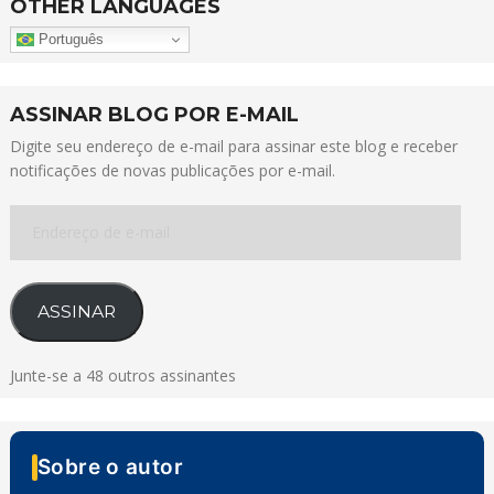
OTHER LANGUAGES
Português
ASSINAR BLOG POR E-MAIL
Digite seu endereço de e-mail para assinar este blog e receber
notificações de novas publicações por e-mail.
Endereço
de
e-
mail
ASSINAR
Junte-se a 48 outros assinantes
Sobre o autor