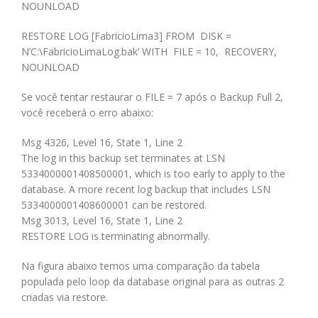
NOUNLOAD
RESTORE LOG [FabricioLima3] FROM DISK =
N’C:\FabricioLimaLog.bak’ WITH FILE = 10, RECOVERY,
NOUNLOAD
Se você tentar restaurar o FILE = 7 após o Backup Full 2,
você receberá o erro abaixo:
Msg 4326, Level 16, State 1, Line 2
The log in this backup set terminates at LSN
5334000001408500001, which is too early to apply to the
database. A more recent log backup that includes LSN
5334000001408600001 can be restored.
Msg 3013, Level 16, State 1, Line 2
RESTORE LOG is terminating abnormally.
Na figura abaixo temos uma comparação da tabela
populada pelo loop da database original para as outras 2
criadas via restore.