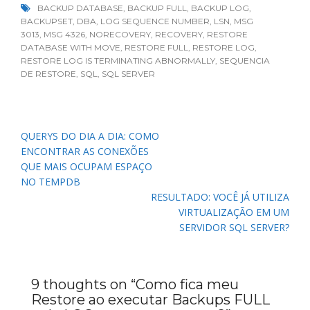
BACKUP DATABASE
,
BACKUP FULL
,
BACKUP LOG
,
BACKUPSET
,
DBA
,
LOG SEQUENCE NUMBER
,
LSN
,
MSG
3013
,
MSG 4326
,
NORECOVERY
,
RECOVERY
,
RESTORE
DATABASE WITH MOVE
,
RESTORE FULL
,
RESTORE LOG
,
RESTORE LOG IS TERMINATING ABNORMALLY
,
SEQUENCIA
DE RESTORE
,
SQL
,
SQL SERVER
Navegação
QUERYS DO DIA A DIA: COMO
de
ENCONTRAR AS CONEXÕES
Post
QUE MAIS OCUPAM ESPAÇO
NO TEMPDB
RESULTADO: VOCÊ JÁ UTILIZA
VIRTUALIZAÇÃO EM UM
SERVIDOR SQL SERVER?
9 thoughts on “
Como fica meu
Restore ao executar Backups FULL