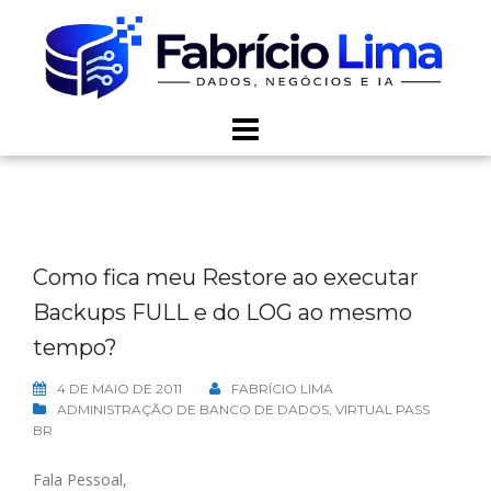
Skip
to
content
Como fica meu Restore ao executar
Backups FULL e do LOG ao mesmo
tempo?
4 DE MAIO DE 2011
FABRÍCIO LIMA
ADMINISTRAÇÃO DE BANCO DE DADOS
,
VIRTUAL PASS
BR
Fala Pessoal,