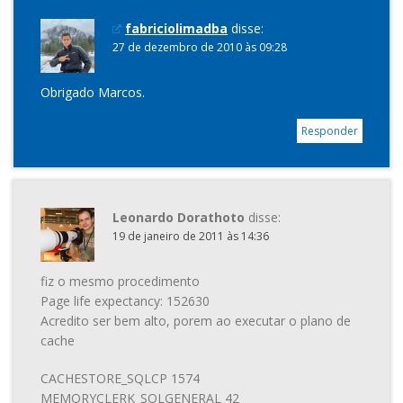
fabriciolimadba
disse:
27 de dezembro de 2010 às 09:28
Obrigado Marcos.
Responder
Leonardo Dorathoto
disse:
19 de janeiro de 2011 às 14:36
fiz o mesmo procedimento
Page life expectancy: 152630
Acredito ser bem alto, porem ao executar o plano de
cache
CACHESTORE_SQLCP 1574
MEMORYCLERK_SQLGENERAL 42