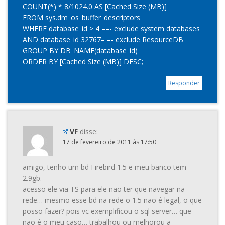
COUNT(*) * 8/1024.0 AS [Cached Size (MB)]
FROM sys.dm_os_buffer_descriptors
WHERE database_id > 4 ––- exclude system databases
AND database_id 32767– –- exclude ResourceDB
GROUP BY DB_NAME(database_id)
ORDER BY [Cached Size (MB)] DESC;
Responder
VF
disse:
17 de fevereiro de 2011 às 17:50
amigo, tenho um bd Firebird 1.5 e meu banco tem
2.9gb.
acesso ele via TS para ele nao ter que navegar na
rede… mesmo esse bd na rede o 1.5 nao é legal, o que
posso fazer? pois vc exemplificou o sql server… que
nao é o meu caso… trabalhou ou melhorou a