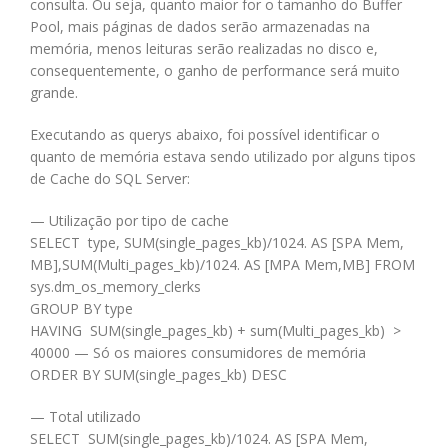
consulta. Ou seja, quanto maior for o tamanho do Buffer
Pool, mais páginas de dados serão armazenadas na
memória, menos leituras serão realizadas no disco e,
consequentemente, o ganho de performance será muito
grande.
Executando as querys abaixo, foi possível identificar o
quanto de memória estava sendo utilizado por alguns tipos
de Cache do SQL Server:
— Utilização por tipo de cache
SELECT type, SUM(single_pages_kb)/1024. AS [SPA Mem,
MB],SUM(Multi_pages_kb)/1024. AS [MPA Mem,MB] FROM
sys.dm_os_memory_clerks
GROUP BY type
HAVING SUM(single_pages_kb) + sum(Multi_pages_kb) >
40000 — Só os maiores consumidores de memória
ORDER BY SUM(single_pages_kb) DESC
— Total utilizado
SELECT SUM(single_pages_kb)/1024. AS [SPA Mem,