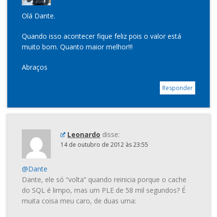
Olá Dante.
Quando isso acontecer fique feliz pois o valor está
muito bom. Quanto maior melhor!!!
Abraços
Responder
Leonardo
disse:
14 de outubro de 2012 às 23:55
@Dante
Dante, ele só “volta” quando reinicia porque o cache
do SQL é limpo, mas um PLE de 58 mil segundos? É
muita coisa meu caro, de duas uma: