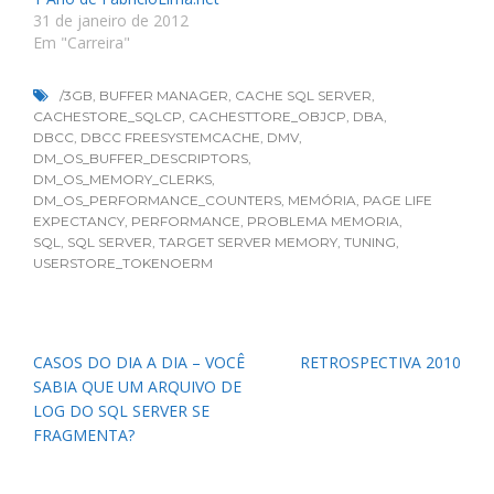
31 de janeiro de 2012
Em "Carreira"
/3GB
,
BUFFER MANAGER
,
CACHE SQL SERVER
,
CACHESTORE_SQLCP
,
CACHESTTORE_OBJCP
,
DBA
,
DBCC
,
DBCC FREESYSTEMCACHE
,
DMV
,
DM_OS_BUFFER_DESCRIPTORS
,
DM_OS_MEMORY_CLERKS
,
DM_OS_PERFORMANCE_COUNTERS
,
MEMÓRIA
,
PAGE LIFE
EXPECTANCY
,
PERFORMANCE
,
PROBLEMA MEMORIA
,
SQL
,
SQL SERVER
,
TARGET SERVER MEMORY
,
TUNING
,
USERSTORE_TOKENOERM
Navegação
CASOS DO DIA A DIA – VOCÊ
RETROSPECTIVA 2010
de
SABIA QUE UM ARQUIVO DE
Post
LOG DO SQL SERVER SE
FRAGMENTA?