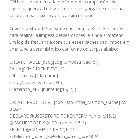
CPU pois incrementaria o número de compilações de
algumas querys. Todavia, como meu gargalo é memória,
resolvi limpar esses caches assim mesmo.
Criei uma Stored Procedure que roda de 3 em 3 minutos
para realizar a limpeza desses caches e ainda armazeno
um log da frequencia com que esses caches são limpos em
uma tabela para histórico conforme os scripts abaixo:
CREATE TABLE [dbo].[Log_Limpeza_Cache](
[Id_Log] [int] IDENTITY(1,1) ,
[Dt_Limpeza] [datetime] ,
[Tipo_Cache] [varchar](30) ,
[Tamanho_MB] [numeric](15, 2) )
CREATE PROCEDURE [dbo].[stpLimpa_Memory_Cache] AS
BEGIN
DECLARE @USERSTORE_TOKENPERM numeric(15,2),
@CACHESTORE_SQLCP numeric(15,2)
SELECT @CACHESTORE_SQLCP =
SUM(single_pages_kb+Multi_pages_kb)/1024.