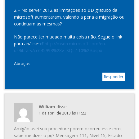
2 – No server 2012 as limitações so BD gratuito da
microsoft aumentaram, valendo a pena a migração ou
continuam as mesmas?
Não parece ter mudado muita coisa não. Segue o link
para análise:
http://msdn.microsoft.com/en-
us/library/cc645993%28v=SQL.110%29.aspx
Abraços
Responder
William
disse:
1 de abril de 2013 às 11:22
Amigão usei sua procedure porem ocorreu esse erro,
sabe me dizer o pq? Mensagem 111, Nível 15, Estado