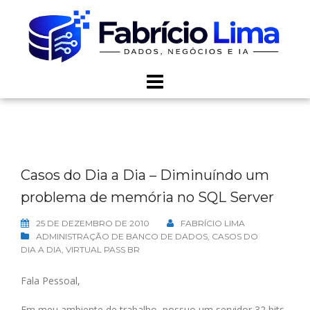
Skip
to
content
Casos do Dia a Dia – Diminuíndo um
problema de memória no SQL Server
25 DE DEZEMBRO DE 2010
FABRÍCIO LIMA
ADMINISTRAÇÃO DE BANCO DE DADOS
,
CASOS DO
DIA A DIA
,
VIRTUAL PASS BR
Fala Pessoal,
Em meu ambiente de trabalho, possuo um servidor 32 bits