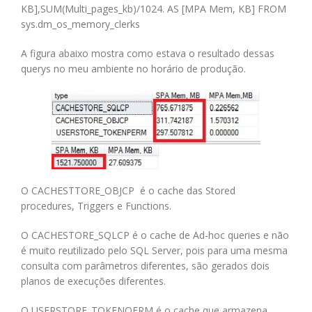
KB],SUM(Multi_pages_kb)/1024. AS [MPA Mem, KB] FROM
sys.dm_os_memory_clerks
A figura abaixo mostra como estava o resultado dessas
querys no meu ambiente no horário de produção.
O CACHESTTORE_OBJCP é o cache das Stored
procedures, Triggers e Functions.
O CACHESTORE_SQLCP é o cache de Ad-hoc queries e não
é muito reutilizado pelo SQL Server, pois para uma mesma
consulta com parâmetros diferentes, são gerados dois
planos de execuções diferentes.
O USERSTORE_TOKENOERM é o cache que armazena