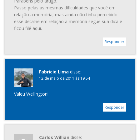
Parabéns pelo artigo.
Passo pelas as mesmas dificuldades que você em
relação a memória, mas ainda não tinha percebido
esse detalhe em relação a memória segue sua dica e
ficou filé aqui.
Responder
Fabricio Lima
disse:
12 de maio de 2011 às 19:54
Valeu Wellington!
Responder
Carlos Willian
disse: