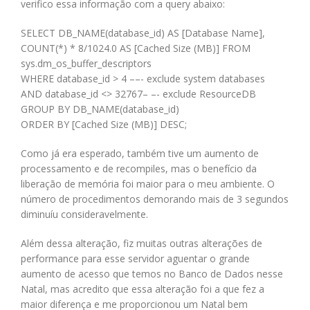
verifico essa informação com a query abaixo:
SELECT DB_NAME(database_id) AS [Database Name],
COUNT(*) * 8/1024.0 AS [Cached Size (MB)] FROM
sys.dm_os_buffer_descriptors
WHERE database_id > 4 ––- exclude system databases
AND database_id <> 32767– –- exclude ResourceDB
GROUP BY DB_NAME(database_id)
ORDER BY [Cached Size (MB)] DESC;
Como já era esperado, também tive um aumento de
processamento e de recompiles, mas o benefício da
liberação de memória foi maior para o meu ambiente. O
número de procedimentos demorando mais de 3 segundos
diminuíu consideravelmente.
Além dessa alteração, fiz muitas outras alterações de
performance para esse servidor aguentar o grande
aumento de acesso que temos no Banco de Dados nesse
Natal, mas acredito que essa alteração foi a que fez a
maior diferença e me proporcionou um Natal bem