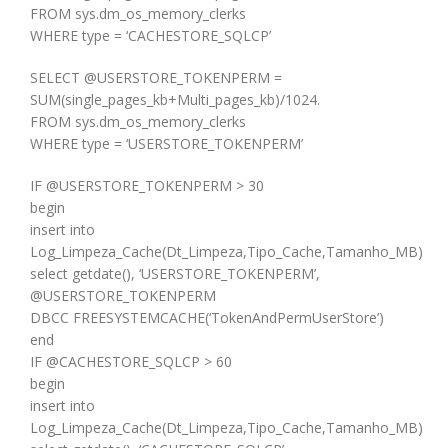
FROM sys.dm_os_memory_clerks
WHERE type = ‘CACHESTORE_SQLCP’
SELECT @USERSTORE_TOKENPERM =
SUM(single_pages_kb+Multi_pages_kb)/1024.
FROM sys.dm_os_memory_clerks
WHERE type = ‘USERSTORE_TOKENPERM’
IF @USERSTORE_TOKENPERM > 30
begin
insert into
Log_Limpeza_Cache(Dt_Limpeza,Tipo_Cache,Tamanho_MB)
select getdate(), ‘USERSTORE_TOKENPERM’,
@USERSTORE_TOKENPERM
DBCC FREESYSTEMCACHE(‘TokenAndPermUserStore’)
end
IF @CACHESTORE_SQLCP > 60
begin
insert into
Log_Limpeza_Cache(Dt_Limpeza,Tipo_Cache,Tamanho_MB)