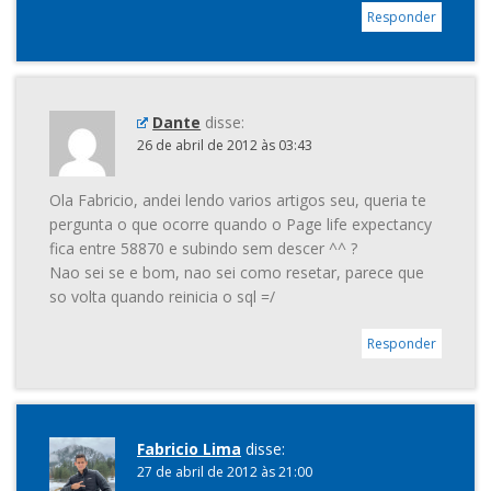
Responder
Dante
disse:
26 de abril de 2012 às 03:43
Ola Fabricio, andei lendo varios artigos seu, queria te
pergunta o que ocorre quando o Page life expectancy
fica entre 58870 e subindo sem descer ^^ ?
Nao sei se e bom, nao sei como resetar, parece que
so volta quando reinicia o sql =/
Responder
Fabricio Lima
disse:
27 de abril de 2012 às 21:00