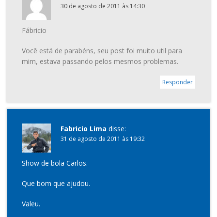
30 de agosto de 2011 às 14:30
Fábricio
Você está de parabéns, seu post foi muito util para
mim, estava passando pelos mesmos problemas.
Responder
Fabricio Lima
disse:
31 de agosto de 2011 às 19:32
Show de bola Carlos.
Que bom que ajudou.
Valeu.