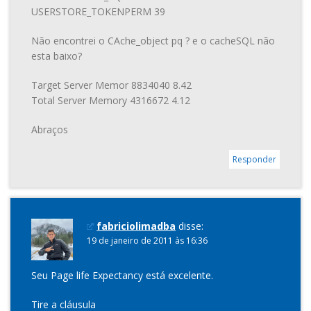
USERSTORE_TOKENPERM 39
Não encontrei o CAche_object pq ? e o cacheSQL não
esta baixo?
Target Server Memor 8834040 8.42
Total Server Memory 4316672 4.12
Abraços
Responder
fabriciolimadba
disse:
19 de janeiro de 2011 às 16:36
Seu Page life Expectancy está excelente.
Tire a cláusula