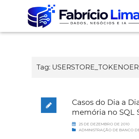
Skip
to
content
Tag:
USERSTORE_TOKENOE
Casos do Dia a D
memória no SQL S
25 DE DEZEMBRO DE 2010
ADMINISTRAÇÃO DE BANCO D