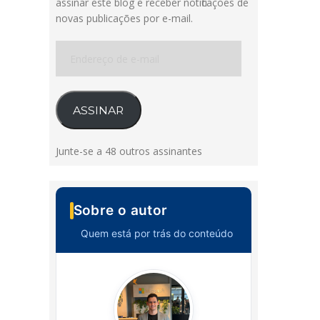
assinar este blog e receber notificações de
novas publicações por e-mail.
Endereço
de
e-
mail
ASSINAR
Junte-se a 48 outros assinantes
Sobre o autor
Quem está por trás do conteúdo