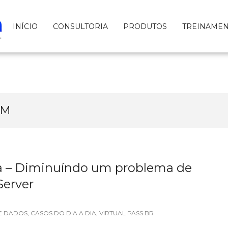
INÍCIO
CONSULTORIA
PRODUTOS
TREINAME
RM
ia – Diminuíndo um problema de
erver
E DADOS
,
CASOS DO DIA A DIA
,
VIRTUAL PASS BR