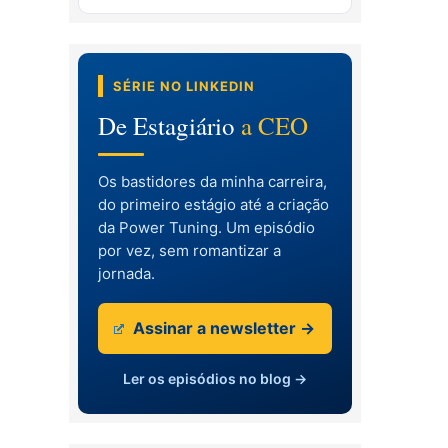
SÉRIE NO LINKEDIN
De Estagiário
a CEO
Os bastidores da minha carreira,
do primeiro estágio até a criação
da Power Tuning. Um episódio
por vez, sem romantizar a
jornada.
Assinar a newsletter →
Ler os episódios no blog →