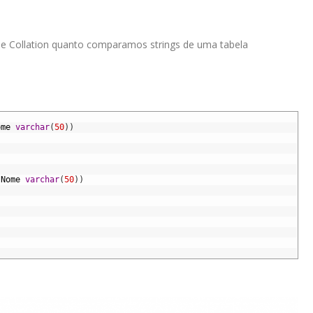
de Collation quanto comparamos strings de uma tabela
ome
varchar
(
50
)
)
Nome
varchar
(
50
)
)