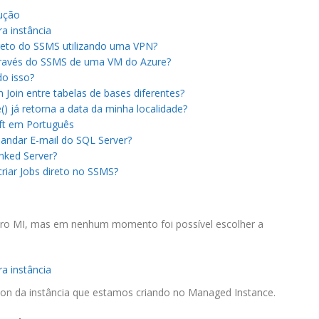
ução
a instância
reto do SSMS utilizando uma VPN?
través do SSMS de uma VM do Azure?
o isso?
Join entre tabelas de bases diferentes?
) já retorna a data da minha localidade?
ft em Português
andar E-mail do SQL Server?
nked Server?
riar Jobs direto no SSMS?
iro MI, mas em nenhum momento foi possível escolher a
a instância
ation da instância que estamos criando no Managed Instance.