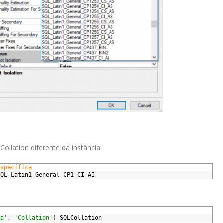
llation diferente da instância:
específica
SQL_Latin1_General_CP1_CI_AI
ma'
,
'Collation'
)
SQLCollation