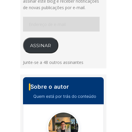
assinar este blog e receber notificações
de novas publicações por e-mail.
Endereço
de
e-
mail
ASSINAR
Junte-se a 48 outros assinantes
Sobre o autor
Quem está por trás do conteúdo