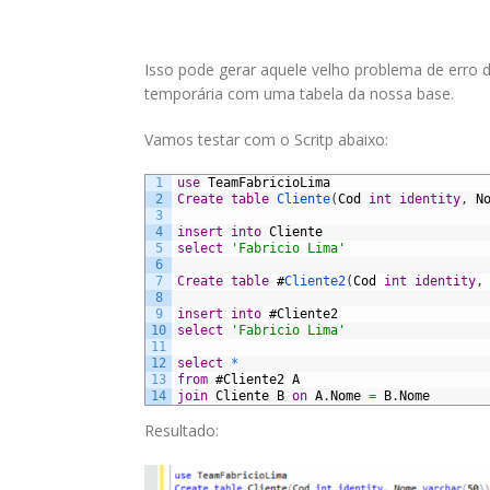
Isso pode gerar aquele velho problema de erro 
temporária com uma tabela da nossa base.
Vamos testar com o Scritp abaixo:
1
use
TeamFabricioLima
2
Create
table
Cliente
(
Cod
int
identity
,
N
3
4
insert
into
Cliente
5
select
'Fabricio Lima'
6
7
Create
table
#
Cliente2
(
Cod
int
identity
,
8
9
insert
into
#
Cliente2
10
select
'Fabricio Lima'
11
12
select
*
13
from
#
Cliente2
A
14
join
Cliente
B
on
A
.
Nome
=
B
.
Nome
Resultado: