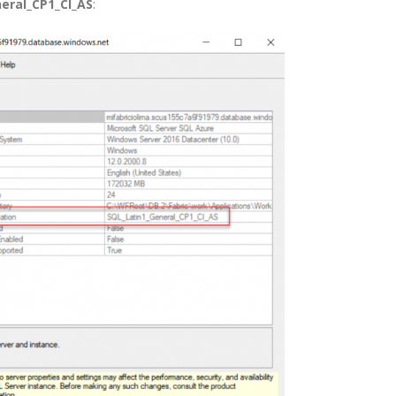
eral_CP1_CI_AS
: