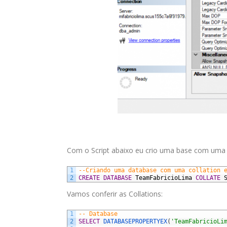
Com o Script abaixo eu crio uma base com uma Co
1
--Criando uma database com uma collation 
2
CREATE
DATABASE
TeamFabricioLima
COLLATE
Vamos conferir as Collations:
1
-- Database
2
SELECT
DATABASEPROPERTYEX
(
'TeamFabricioLi