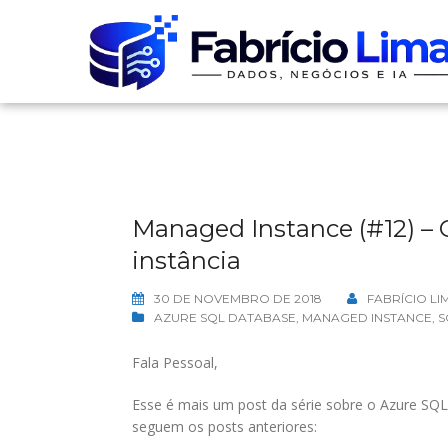
Skip
to
content
Managed Instance (#12) – 
instância
30 DE NOVEMBRO DE 2018
FABRÍCIO LI
AZURE SQL DATABASE
,
MANAGED INSTANCE
,
S
Fala Pessoal,
Esse é mais um post da série sobre o Azure SQ
seguem os posts anteriores: