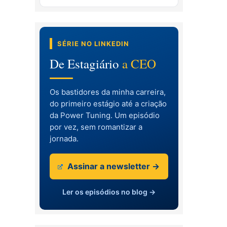
SÉRIE NO LINKEDIN
De Estagiário
a CEO
Os bastidores da minha carreira,
do primeiro estágio até a criação
da Power Tuning. Um episódio
por vez, sem romantizar a
jornada.
Assinar a newsletter →
Ler os episódios no blog →