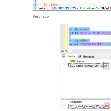
3
4
-- Servidor
5
select
SERVERPROPERTY
(
N
'Collation'
)
MICol
Resultado: