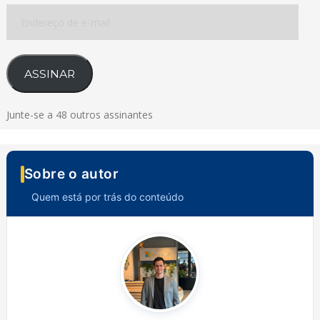
Endereço
de
e-
mail
ASSINAR
Junte-se a 48 outros assinantes
Sobre o autor
Quem está por trás do conteúdo