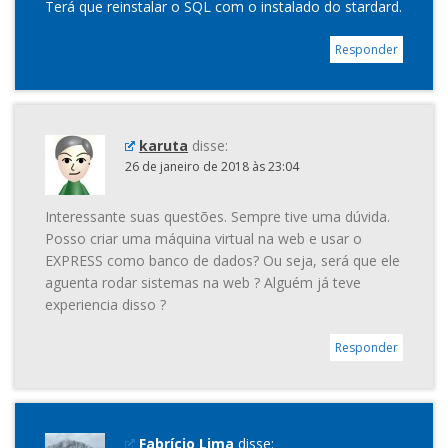
Terá que reinstalar o SQL com o instalado do stardard.
Responder
karuta
disse:
26 de janeiro de 2018 às 23:04
Interessante suas questões. Sempre tive uma dúvida.
Posso criar uma máquina virtual na web e usar o
EXPRESS como banco de dados? Ou seja, será que ele
aguenta rodar sistemas na web ? Alguém já teve
experiencia disso ?
Responder
Fabrício Lima
disse: