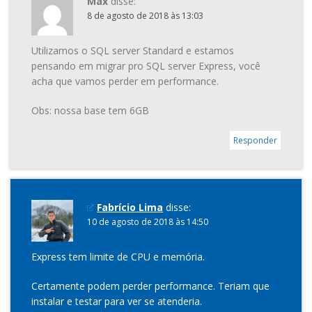
Max
disse:
8 de agosto de 2018 às 13:03
Utilizamos o SQL server Standard e estamos
pensando em migrar pro SQL server Express, você
acha que vamos perder em performance.
Obs: nossa base tem 6GB
Responder
Fabrício Lima
disse:
10 de agosto de 2018 às 14:50
Express tem limite de CPU e memória.
Certamente podem perder performance. Teriam que
instalar e testar para ver se atenderia.