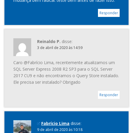
mudança bem radical. teste bem antes de fazer isso.
Responder
Reinaldo P.
disse:
3 de abril de 2020 às 14:59
Caro @Fabrício Lima, recentemente atualizamos um
SQL Server Express 2008 R2 SP3 para o SQL Server
2017 CU9 e não encontramos o Query Store instalado.
Ele precisa ser instalado? Obrigado
Responder
Fabrício Lima
disse:
9 de abril de 2020 às 10:18