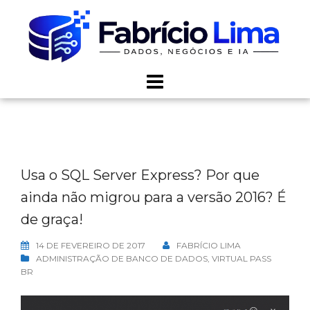
Skip
to
content
Usa o SQL Server Express? Por que
ainda não migrou para a versão 2016? É
de graça!
14 DE FEVEREIRO DE 2017
FABRÍCIO LIMA
ADMINISTRAÇÃO DE BANCO DE DADOS
,
VIRTUAL PASS
BR