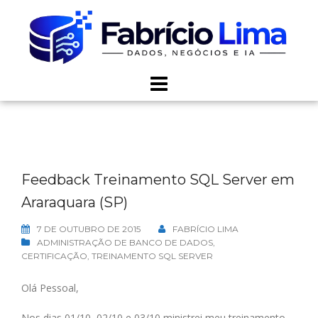
Skip
to
content
Feedback Treinamento SQL Server em
Araraquara (SP)
7 DE OUTUBRO DE 2015
FABRÍCIO LIMA
ADMINISTRAÇÃO DE BANCO DE DADOS
,
CERTIFICAÇÃO
,
TREINAMENTO SQL SERVER
Olá Pessoal,
Nos dias 01/10, 02/10 e 03/10 ministrei meu treinamento