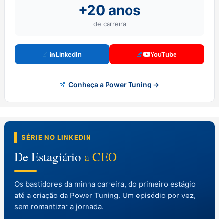
+20 anos
de carreira
LinkedIn
YouTube
Conheça a Power Tuning →
SÉRIE NO LINKEDIN
De Estagiário
a CEO
Os bastidores da minha carreira, do primeiro estágio
até a criação da Power Tuning. Um episódio por vez,
sem romantizar a jornada.