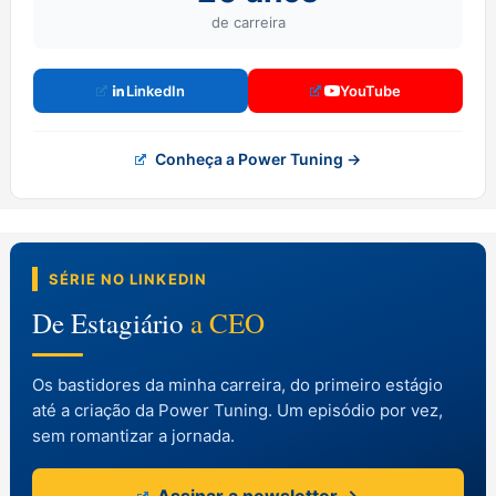
de carreira
LinkedIn
YouTube
Conheça a Power Tuning →
SÉRIE NO LINKEDIN
De Estagiário
a CEO
Os bastidores da minha carreira, do primeiro estágio
até a criação da Power Tuning. Um episódio por vez,
sem romantizar a jornada.