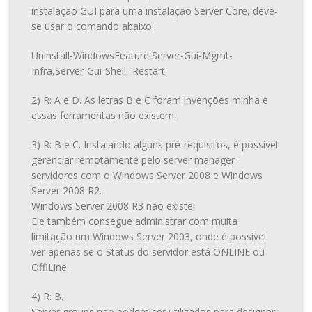
instalação GUI para uma instalação Server Core, deve-
se usar o comando abaixo:
Uninstall-WindowsFeature Server-Gui-Mgmt-
Infra,Server-Gui-Shell -Restart
2) R: A e D. As letras B e C foram invenções minha e
essas ferramentas não existem.
3) R: B e C. Instalando alguns pré-requisitos, é possível
gerenciar remotamente pelo server manager
servidores com o Windows Server 2008 e Windows
Server 2008 R2.
Windows Server 2008 R3 não existe!
Ele também consegue administrar com muita
limitação um Windows Server 2003, onde é possível
ver apenas se o Status do servidor está ONLINE ou
OffiLine.
4) R: B.
Server groups não podem ser utilizados para designar