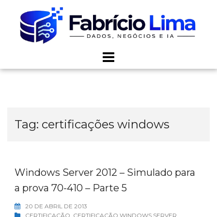
Skip
to
content
Tag:
certificações windows
Windows Server 2012 – Simulado para
a prova 70-410 – Parte 5
20 DE ABRIL DE 2013
CERTIFICAÇÃO
,
CERTIFICAÇÃO WINDOWS SERVER