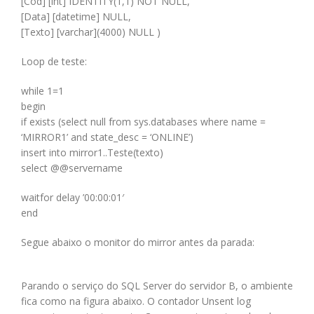
[Cod] [int] IDENTITY(1,1) NOT NULL,
[Data] [datetime] NULL,
[Texto] [varchar](4000) NULL )
Loop de teste:
while 1=1
begin
if exists (select null from sys.databases where name =
‘MIRROR1’ and state_desc = ‘ONLINE’)
insert into mirror1..Teste(texto)
select @@servername
waitfor delay ’00:00:01′
end
Segue abaixo o monitor do mirror antes da parada:
Parando o serviço do SQL Server do servidor B, o ambiente
fica como na figura abaixo. O contador Unsent log