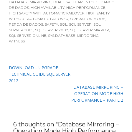
DATABASE MIRRORING
,
DBA
,
ESPELHAMENTO DE BANCO
DE DADOS
,
HIGH AVAILABILITY
,
HIGH PERFORMANCE
,
HIGH SAFETY WITH AUTOMATIC FAILOVER
,
HIGH SAFETY
WITHOUT AUTOMATIC FAILOVER
,
OPERATION MODE
,
PERDA DE DADOS
,
SAFETY
,
SQL
,
SQL SERVER
,
SQL
SERVER 2005
,
SQL SERVER 2008
,
SQL SERVER MIRROR
,
SQL SERVER ONLINE
,
SYS.DATABASE_MIRRORING
,
WITNESS
Navegação
DOWNLOAD – UPGRADE
de
TECHNICAL GUIDE SQL SERVER
Post
2012
DATABASE MIRRORING –
OPERATION MODE HIGH
PERFORMANCE – PARTE 2
6 thoughts on “
Database Mirroring –
Operation Mode High Performance