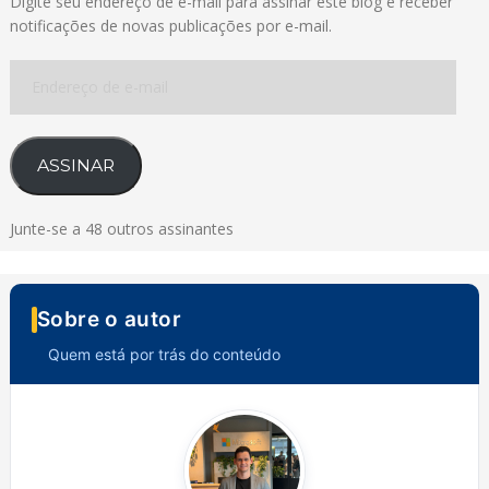
Digite seu endereço de e-mail para assinar este blog e receber
notificações de novas publicações por e-mail.
Endereço
de
e-
mail
ASSINAR
Junte-se a 48 outros assinantes
Sobre o autor
Quem está por trás do conteúdo