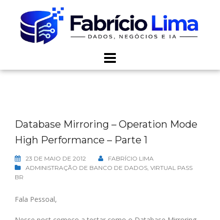
Skip
to
content
Database Mirroring – Operation Mode
High Performance – Parte 1
23 DE MAIO DE 2012
FABRÍCIO LIMA
ADMINISTRAÇÃO DE BANCO DE DADOS
,
VIRTUAL PASS
BR
Fala Pessoal,
Nesse post começo a testar como o Database Mirroring