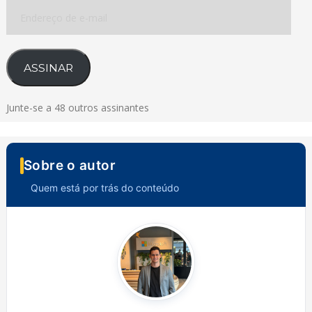
Endereço
de
e-
mail
ASSINAR
Junte-se a 48 outros assinantes
Sobre o autor
Quem está por trás do conteúdo