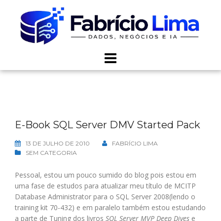
Skip
to
content
E-Book SQL Server DMV Started Pack
13 DE JULHO DE 2010
FABRÍCIO LIMA
SEM CATEGORIA
Pessoal, estou um pouco sumido do blog pois estou em
uma fase de estudos para atualizar meu título de MCITP
Database Administrator para o SQL Server 2008(lendo o
training kit 70-432) e em paralelo também estou estudando
a parte de Tuning dos livros
SQL Server MVP Deep Dives
e