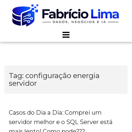
Skip
to
content
Tag:
configuração energia
servidor
Casos do Dia a Dia: Comprei um
servidor melhor e o SQL Server está
mais lento! Como pode???