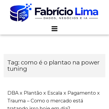
Skip
to
content
Tag:
como é o plantao na power
tuning
DBA x Plantão x Escala x Pagamento x
Trauma – Como o mercado está
tratando isso hoje em dia?