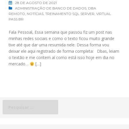
28 DE AGOSTO DE 2021
ADMINISTRAÇÃO DE BANCO DE DADOS
,
DBA
REMOTO
,
NOTÍCIAS
,
TREINAMENTO SQL SERVER
,
VIRTUAL
PASS BR
Fala Pessoal, Essa semana que passou fiz um post nas
minhas redes sociais e como o texto ficou muito grande
tive até que dar uma resumida nele. Dessa forma vou
deixar ele aqui registrado de forma completa: Dbas, leiam
o textão e me contem aí como está isso hoje em dia no
mercado…
[…]
Pesquisar
por: