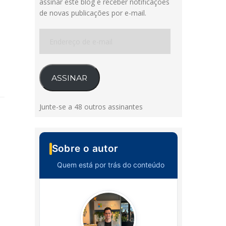
assinar este blog e receber notificações
de novas publicações por e-mail.
Endereço
de
e-
mail
ASSINAR
Junte-se a 48 outros assinantes
Sobre o autor
Quem está por trás do conteúdo