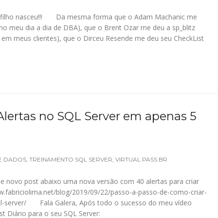
vo filho nasceu!!! Da mesma forma que o Adam Machanic me
no meu dia a dia de DBA), que o Brent Ozar me deu a sp_blitz
 em meus clientes), que o Dirceu Resende me deu seu CheckList
 Alertas no SQL Server em apenas 5
E DADOS
,
TREINAMENTO SQL SERVER
,
VIRTUAL PASS BR
se novo post abaixo uma nova versão com 40 alertas para criar
w.fabriciolima.net/blog/2019/09/22/passo-a-passo-de-como-criar-
sql-server/ Fala Galera, Após todo o sucesso do meu vídeo
t Diário para o seu SQL Server: