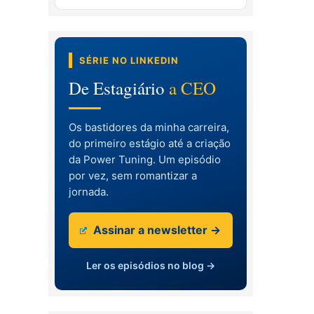
SÉRIE NO LINKEDIN
De Estagiário
a CEO
Os bastidores da minha carreira,
do primeiro estágio até a criação
da Power Tuning. Um episódio
por vez, sem romantizar a
jornada.
Assinar a newsletter →
Ler os episódios no blog →