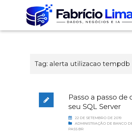
Skip
to
content
Tag:
alerta utilizacao tempdb
Passo a passo de 
seu SQL Server
22 DE SETEMBRO DE 2019
ADMINISTRAÇÃO DE BANCO D
PASS BR