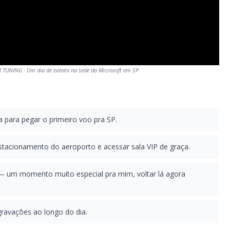
UNING · Um dia de evento na sede da Microsoft em SP
a para pegar o primeiro voo pra SP.
acionamento do aeroporto e acessar sala VIP de graça.
 um momento muito especial pra mim, voltar lá agora
gravações ao longo do dia.