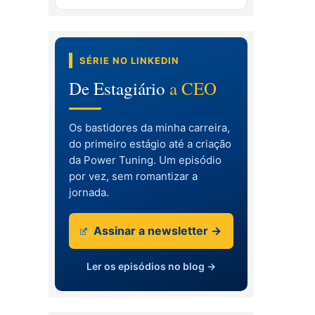
SÉRIE NO LINKEDIN
De Estagiário
a CEO
Os bastidores da minha carreira,
do primeiro estágio até a criação
da Power Tuning. Um episódio
por vez, sem romantizar a
jornada.
Assinar a newsletter →
Ler os episódios no blog →