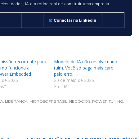
ios, dados, IA e a rotina real de construir uma empresa.
Conectar no LinkedIn
issão recorrente para
Modelo de IA não resolve dado
omo funciona a
ruim. Você só paga mais caro
Power Embedded
pelo erro.
o de 2026
20 de maio de 2026
as"
Em "IA"
IA
,
LIDERANÇA
,
MICROSOFT BRASIL
,
NEGÓCIOS
,
POWER TUNING
,