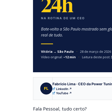
24h
NA ROTINA DE UM CEO
Bate-volta a São Paulo mostrado sem g
real de tudo.
Vitória → São Paulo
·
28 de março de 2026
Vídeo original:
~12 min
·
Leitura deste post:
Fabrício Lima · CEO da Power Tuni
FL
LinkedIn ↗
YouTube ↗
Fala Pessoal, tudo certo?