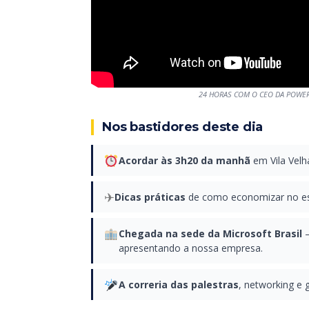
24 HORAS COM O CEO DA POWER T
Nos bastidores deste dia
Acordar às 3h20 da manhã
em Vila Velh
✈
Dicas práticas
de como economizar no est
Chegada na sede da Microsoft Brasil
—
apresentando a nossa empresa.
A correria das palestras
, networking e 