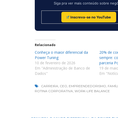
Siga pra ver mais conteúdo sobre negóc
Inscreva-se no YouTube
Relacionado
Conheça o maior diferencial da
20% de com
Power Tuning
sempre: c
10 de fevereiro de 2026
parceria 
Em "Administração de Banco de
19 de mai
Dados"
Em "Notíci
CARREIRA
,
CEO
,
EMPREENDEDORISMO
,
FAMÍL
ROTINA CORPORATIVA
,
WORK-LIFE BALANCE