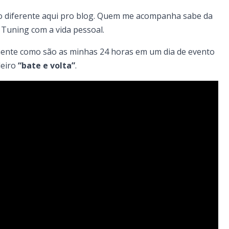
o diferente aqui pro blog. Quem me acompanha sabe da
r Tuning com a vida pessoal.
ente como são as minhas 24 horas em um dia de evento
deiro
“bate e volta”
.