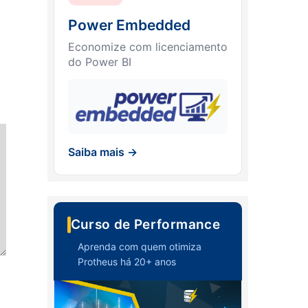
Power Embedded
Economize com licenciamento
do Power BI
Saiba mais →
Curso de Performance
Aprenda com quem otimiza
Protheus há 20+ anos