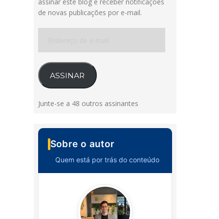
assinar este blog e receber notificações
de novas publicações por e-mail.
Endereço
de
e-
mail
ASSINAR
Junte-se a 48 outros assinantes
Sobre o autor
Quem está por trás do conteúdo