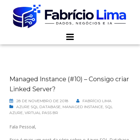
Skip
to
content
Managed Instance (#10) – Consigo criar
Linked Server?
28 DE NOVEMBRO DE 2018
FABRÍCIO LIMA
AZURE SQL DATABASE
,
MANAGED INSTANCE
,
SQL
AZURE
,
VIRTUAL PASS BR
Fala Pessoal,
Esse é mais um post da série sobre o Azure SQL Database