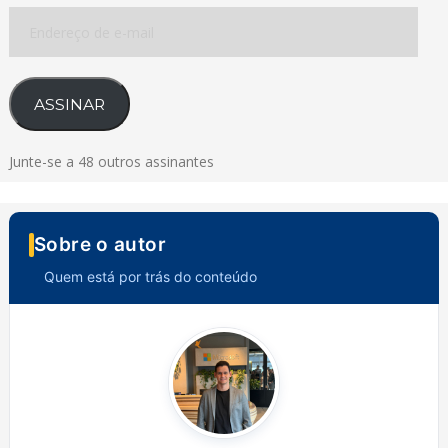
Endereço
de
e-
mail
ASSINAR
Junte-se a 48 outros assinantes
Sobre o autor
Quem está por trás do conteúdo