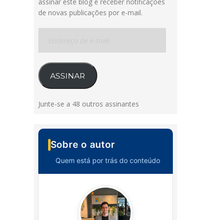
assinar este blog e receber notificações
de novas publicações por e-mail.
Endereço
de
e-
mail
ASSINAR
Junte-se a 48 outros assinantes
Sobre o autor
Quem está por trás do conteúdo