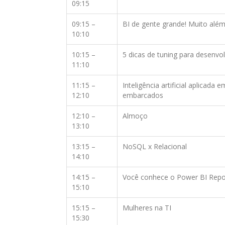
09:15
09:15 –
BI de gente grande! Muito além
10:10
10:15 –
5 dicas de tuning para desenvo
11:10
11:15 –
Inteligência artificial aplicada 
12:10
embarcados
12:10 –
Almoço
13:10
13:15 –
NoSQL x Relacional
14:10
14:15 –
Você conhece o Power BI Repor
15:10
15:15 –
Mulheres na TI
15:30