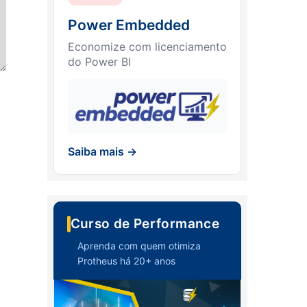
Power Embedded
Economize com licenciamento
do Power BI
Saiba mais →
Curso de Performance
Aprenda com quem otimiza
Protheus há 20+ anos