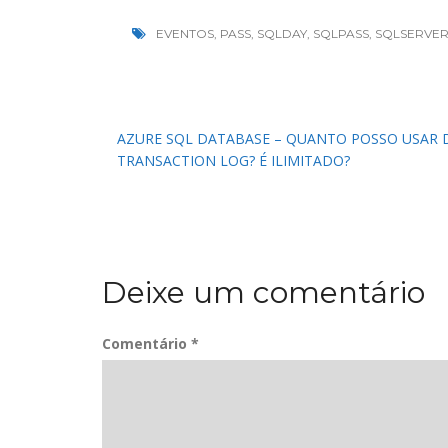
EVENTOS
,
PASS
,
SQLDAY
,
SQLPASS
,
SQLSERVER
Navegação
AZURE SQL DATABASE – QUANTO POSSO USAR 
TRANSACTION LOG? É ILIMITADO?
de
Post
Deixe um comentário
Comentário
*