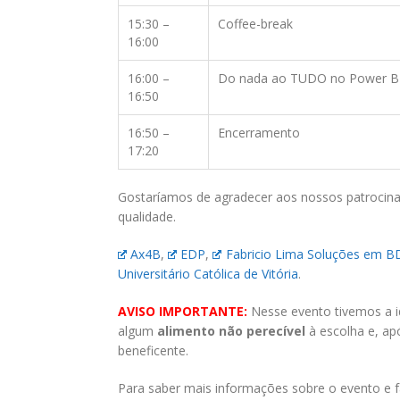
15:30 –
Coffee-break
16:00
16:00 –
Do nada ao TUDO no Power B
16:50
16:50 –
Encerramento
17:20
Gostaríamos de agradecer aos nossos patrocina
qualidade.
Ax4B
,
EDP
,
Fabricio Lima Soluções em B
Universitário Católica de Vitória
.
AVISO IMPORTANTE:
Nesse evento tivemos a ide
algum
alimento não perecível
à escolha e, ap
beneficente.
Para saber mais informações sobre o evento e faz