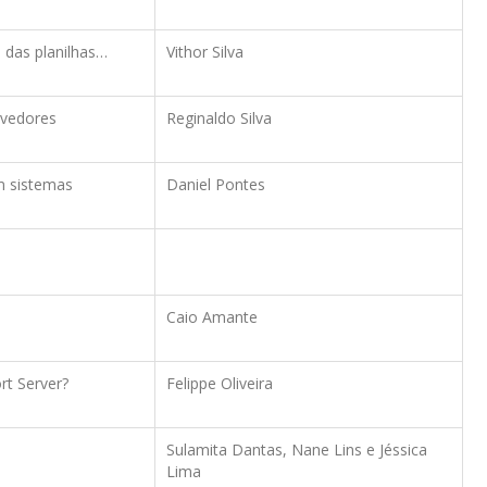
 das planilhas…
Vithor Silva
lvedores
Reginaldo Silva
em sistemas
Daniel Pontes
Caio Amante
t Server?
Felippe Oliveira
Sulamita Dantas, Nane Lins e Jéssica
Lima