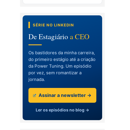
SÉRIE NO LINKEDIN
De Estagiário
a CEO
Os bastidores da minha carreira,
do primeiro estágio até a criação
da Power Tuning. Um episódio
por vez, sem romantizar a
jornada.
Assinar a newsletter →
Ler os episódios no blog →