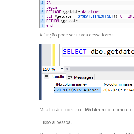
4
AS
5
begin
6
DECLARE
@
getdate
datetime
7
SET
@
getdate
=
SYSDATETIMEOFFSET
(
)
AT
TIM
8
RETURN
@
getdate
9
end
A função pode ser usada dessa forma:
Meu horário correto e
16h14min
no momento d
É isso aí pessoal.