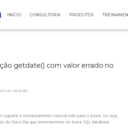
INÍCIO
CONSULTORIA
PRODUTOS
TREINAME
ão getdate() com valor errado no
IRTUAL PASS BR
m suporte e monitoramento mensal indo para o Azure, ou seja,
sos do Dia a Dia que vivenciaremos no Azure SQL database.