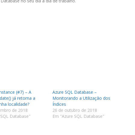
 Database no seu dia a dia de trabalho.
stance (#7) – A
Azure SQL Database –
date() já retorna a
Monitorando a Utilização dos
nha localidade?
Índices
embro de 2018
26 de outubro de 2018
 SQL Database"
Em "Azure SQL Database"