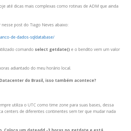
oje até dicas mais complexas como rotinas de ADM que ainda
 nesse post do Tiago Neves abaixo:
banco-de-dados-sqldatabase/
 utilizado comando
select getdate()
e o bendito vem um valor
horas adiantado do meu horário local.
o Datacenter do Brasil, isso também acontece?
empre utiliza o UTC como time zone para suas bases, dessa
 centers de diferentes continentes sem ter que mudar nada
tão. Coloco um dateadd -3 horas no getdate e está