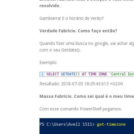
resolvido.
Gambiarra! E o horário de verão?
Verdade Fabrício. Como faço então?
Quando fizer uma busca no google, vai achar a
com o seu Getdate().
Exemplo:
1
SELECT
GETDATE
(
)
AT
TIME
ZONE
'Central Eu
Resultado: 2018-07-05 18:29:43.613 +02:00
Massa Fabrício. Como sei qual é o meu tim
Com esse comando PowerShell pegamos: