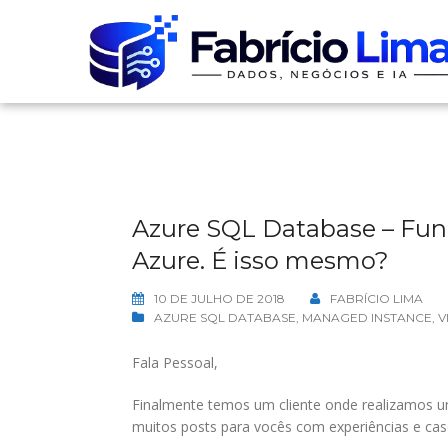
Skip
to
content
Azure SQL Database – Funç
Azure. É isso mesmo?
10 DE JULHO DE 2018
FABRÍCIO LIMA
AZURE SQL DATABASE
,
MANAGED INSTANCE
,
V
Fala Pessoal,
Finalmente temos um cliente onde realizamos u
muitos posts para vocês com experiências e ca