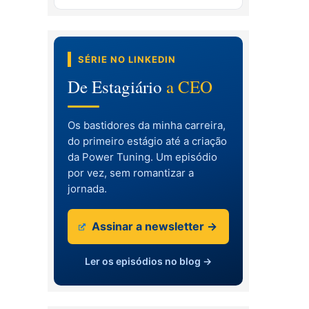
SÉRIE NO LINKEDIN
De Estagiário
a CEO
Os bastidores da minha carreira,
do primeiro estágio até a criação
da Power Tuning. Um episódio
por vez, sem romantizar a
jornada.
Assinar a newsletter →
Ler os episódios no blog →