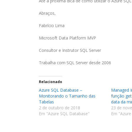
Até a próxima dica de como utilizar o Azure SQL
Abraços,
Fabrício Lima
Microsoft Data Platform MVP
Consultor e Instrutor SQL Server
Trabalha com SQL Server desde 2006
Relacionado
Azure SQL Database –
Managed In
Monitorando o Tamanho das
função get
Tabelas
data da mi
2 de outubro de 2018
23 de nov
Em "Azure SQL Database"
Em "Azure