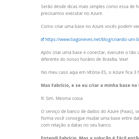
Serão desde dicas mais simples como essa de h
precisamos executar no Azure.
Como criar uma base no Azure vocês podem ver
https://www.tiagoneves.net/blog/criando-um-
Após criar uma base e conectar, executei o tão
diferente do nosso horário de Brasília. Vixe!
No meu caso aqui em Vitória-ES, o Azure fica 3 
Mas Fabrício, e se eu criar a minha base n
R: Sim. Mesma coisa.
O serviço de banco de dados do Azure (Paas), s
forma você consegue mudar uma base entre data
com relação a datas no seu banco.
Entendi Fabrício. Mas a solução é fácil en