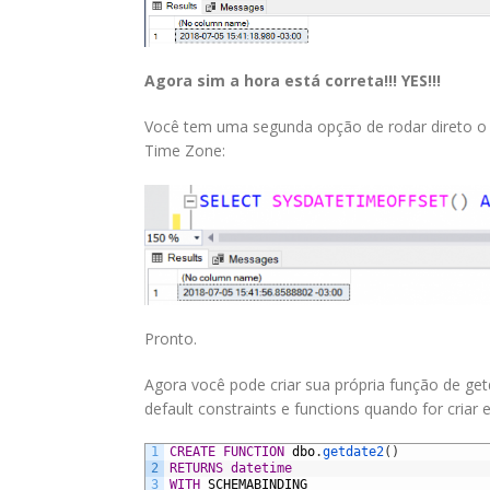
Agora sim a hora está correta!!! YES!!!
Você tem uma segunda opção de rodar direto 
Time Zone:
Pronto.
Agora você pode criar sua própria função de get
default constraints e functions quando for criar
1
CREATE
FUNCTION
dbo
.
getdate2
(
)
2
RETURNS
datetime
3
WITH
SCHEMABINDING