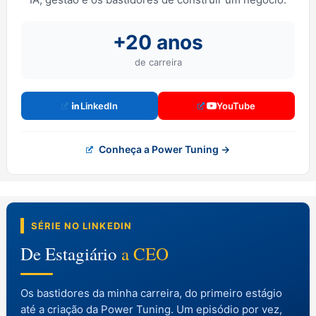
+20 anos
de carreira
LinkedIn
YouTube
Conheça a Power Tuning →
SÉRIE NO LINKEDIN
De Estagiário
a CEO
Os bastidores da minha carreira, do primeiro estágio
até a criação da Power Tuning. Um episódio por vez,