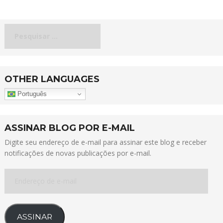
Pesquisar
por:
OTHER LANGUAGES
Português
ASSINAR BLOG POR E-MAIL
Digite seu endereço de e-mail para assinar este blog e receber
notificações de novas publicações por e-mail.
Endereço
de
e-
mail
ASSINAR