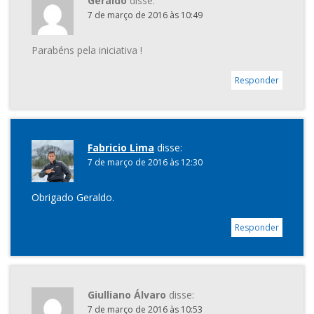
Geraldo
disse:
7 de março de 2016 às 10:49
Parabéns pela iniciativa !
Responder
Fabricio Lima
disse:
7 de março de 2016 às 12:30
Obrigado Geraldo.
Responder
Giulliano Álvaro
disse:
7 de março de 2016 às 10:53