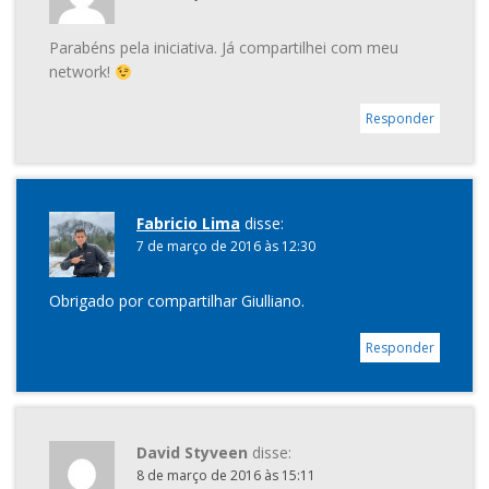
Parabéns pela iniciativa. Já compartilhei com meu
network!
Responder
Fabricio Lima
disse:
7 de março de 2016 às 12:30
Obrigado por compartilhar Giulliano.
Responder
David Styveen
disse:
8 de março de 2016 às 15:11