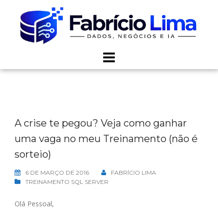
Skip
to
content
A crise te pegou? Veja como ganhar
uma vaga no meu Treinamento (não é
sorteio)
6 DE MARÇO DE 2016
FABRÍCIO LIMA
TREINAMENTO SQL SERVER
Olá Pessoal,