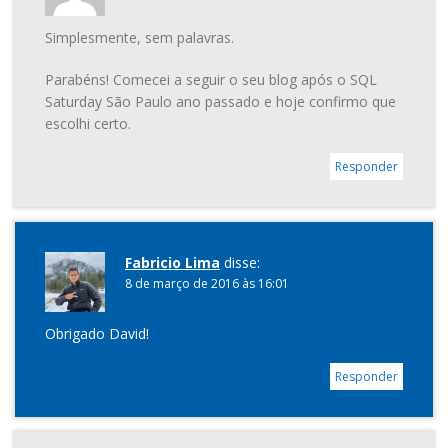
Simplesmente, sem palavras.
Parabéns! Comecei a seguir o seu blog após o SQL
Saturday São Paulo ano passado e hoje confirmo que
escolhi certo.
Responder
Fabricio Lima
disse:
8 de março de 2016 às 16:01
Obrigado David!
Responder