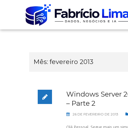
Skip
to
content
Mês:
fevereiro 2013
Windows Server 20
– Parte 2
26 DE FEVEREIRO DE 2013
Olá Pessoal, Segue mais um simu