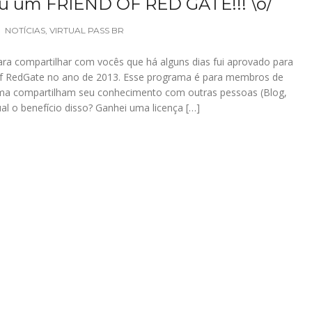
 um FRIEND OF RED GATE!!! \o/
NOTÍCIAS
,
VIRTUAL PASS BR
ra compartilhar com vocês que há alguns dias fui aprovado para
 Of RedGate no ano de 2013. Esse programa é para membros de
ma compartilham seu conhecimento com outras pessoas (Blog,
al o benefício disso? Ganhei uma licença […]