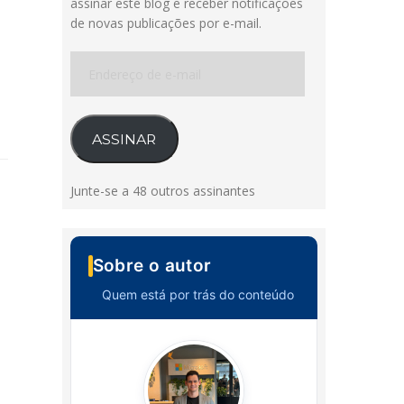
assinar este blog e receber notificações
de novas publicações por e-mail.
Endereço
de
e-
mail
ASSINAR
Junte-se a 48 outros assinantes
Sobre o autor
Quem está por trás do conteúdo