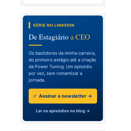
SÉRIE NO LINKEDIN
De Estagiário
a CEO
Os bastidores da minha carreira,
do primeiro estágio até a criação
da Power Tuning. Um episódio
por vez, sem romantizar a
jornada.
Assinar a newsletter →
Ler os episódios no blog →