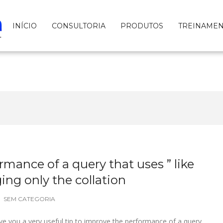
INÍCIO
CONSULTORIA
PRODUTOS
TREINAME
mance of a query that uses ” like
ing only the collation
SEM CATEGORIA
l give you a very useful tip to improve the performance of a query