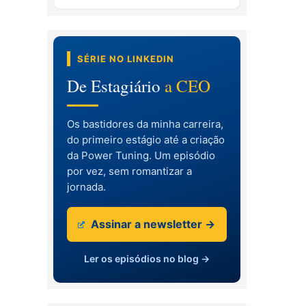
SÉRIE NO LINKEDIN
De Estagiário
a CEO
Os bastidores da minha carreira,
do primeiro estágio até a criação
da Power Tuning. Um episódio
por vez, sem romantizar a
jornada.
Assinar a newsletter →
Ler os episódios no blog →