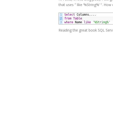
that uses ” like ‘%String%’ “. How
1
Select
Columns
,
.
.
.
2
from
Table
3
where
Name
like
'%String%'
Reading the great book SQL Serve