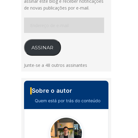
assinar este blog e receber notificações
de novas publicações por e-mail.
Endereço
de
e-
mail
ASSINAR
Junte-se a 48 outros assinantes
Sobre o autor
Quem está por trás do conteúdo