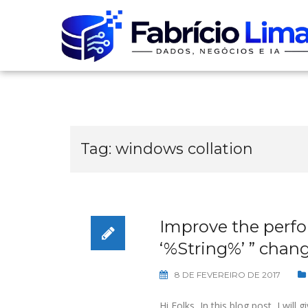
Skip
to
content
Tag:
windows collation
Improve the perfor
‘%String%’ ” chang
8 DE FEVEREIRO DE 2017
Hi Folks, In this blog post, I wil