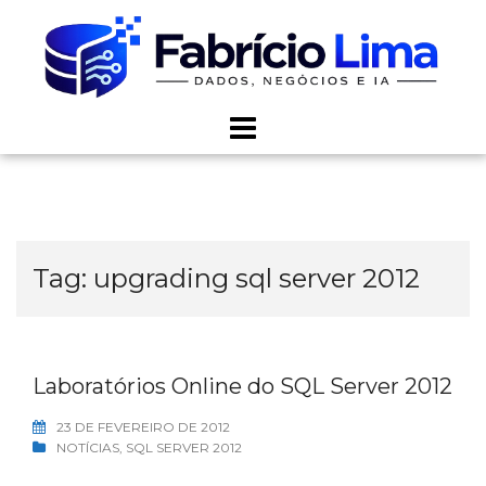
Skip
to
content
Tag:
upgrading sql server 2012
Laboratórios Online do SQL Server 2012
23 DE FEVEREIRO DE 2012
NOTÍCIAS
,
SQL SERVER 2012