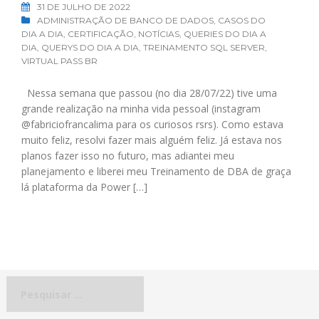
31 DE JULHO DE 2022
ADMINISTRAÇÃO DE BANCO DE DADOS
,
CASOS DO
DIA A DIA
,
CERTIFICAÇÃO
,
NOTÍCIAS
,
QUERIES DO DIA A
DIA
,
QUERYS DO DIA A DIA
,
TREINAMENTO SQL SERVER
,
VIRTUAL PASS BR
Nessa semana que passou (no dia 28/07/22) tive uma
grande realização na minha vida pessoal (instagram
@fabriciofrancalima para os curiosos rsrs). Como estava
muito feliz, resolvi fazer mais alguém feliz. Já estava nos
planos fazer isso no futuro, mas adiantei meu
planejamento e liberei meu Treinamento de DBA de graça
lá plataforma da Power […]
Pesquisar
por: