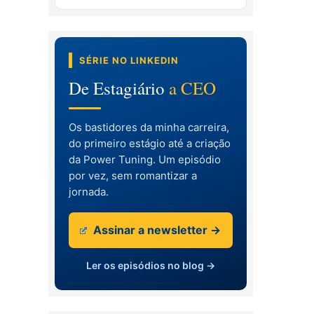
SÉRIE NO LINKEDIN
De Estagiário
a CEO
Os bastidores da minha carreira,
do primeiro estágio até a criação
da Power Tuning. Um episódio
por vez, sem romantizar a
jornada.
Assinar a newsletter →
Ler os episódios no blog →