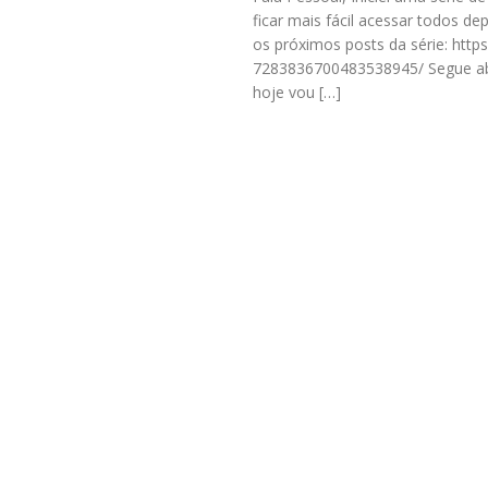
ficar mais fácil acessar todos de
os próximos posts da série: htt
7283836700483538945/ Segue abai
hoje vou […]