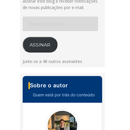
assinar este blog e receber notificações
de novas publicações por e-mail.
Endereço
de
e-
mail
ASSINAR
Junte-se a 48 outros assinantes
Sobre o autor
Quem está por trás do conteúdo