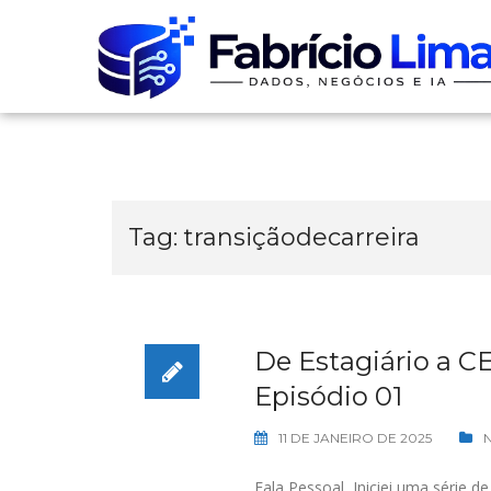
Skip
to
content
Tag:
transiçãodecarreira
De Estagiário a C
Episódio 01
11 DE JANEIRO DE 2025
Fala Pessoal, Iniciei uma série d