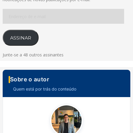
Endereço
de
e-
mail
ASSINAR
Junte-se a 48 outros assinantes
Sobre o autor
Quem está por trás do conteúdo