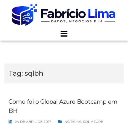
Skip
to
content
Tag:
sqlbh
Como foi o Global Azure Bootcamp em
BH
24 DE ABRIL DE 2017
NOTÍCIAS
,
SQL AZURE