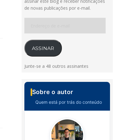
assinar este blog e receber notificações
de novas publicações por e-mail.
Endereço
de
e-
mail
ASSINAR
Junte-se a 48 outros assinantes
Sobre o autor
Quem está por trás do conteúdo