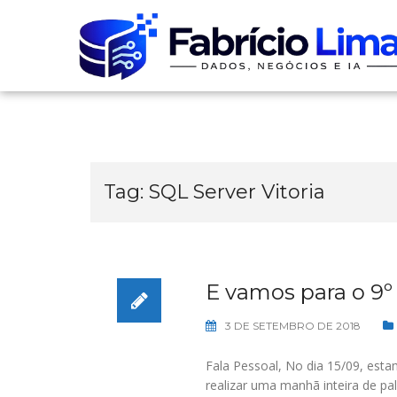
Skip
to
content
Tag:
SQL Server Vitoria
E vamos para o 9º
3 DE SETEMBRO DE 2018
Fala Pessoal, No dia 15/09, est
realizar uma manhã inteira de pa