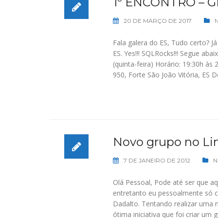
1º ENCONTRO – 
20 DE MARÇO DE 2017
Fala galera do ES, Tudo certo? 
ES. Yes!!! SQLRocks!!! Segue aba
(quinta-feira) Horário: 19:30h às 
950, Forte São João Vitória, ES
Novo grupo no Li
7 DE JANEIRO DE 2012
N
Olá Pessoal, Pode até ser que aq
entretanto eu pessoalmente só c
Dadalto. Tentando realizar uma m
ótima iniciativa que foi criar u