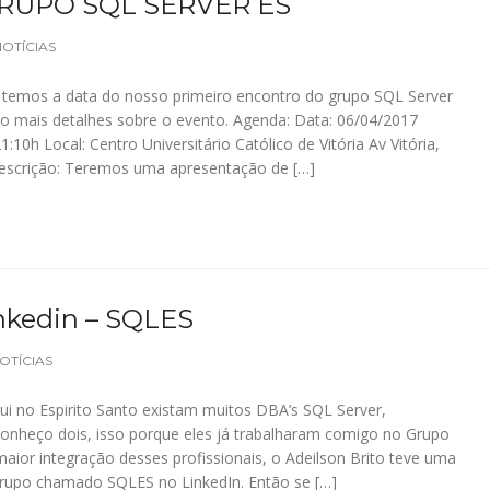
GRUPO SQL SERVER ES
NOTÍCIAS
Já temos a data do nosso primeiro encontro do grupo SQL Server
ixo mais detalhes sobre o evento. Agenda: Data: 06/04/2017
21:10h Local: Centro Universitário Católico de Vitória Av Vitória,
 Descrição: Teremos uma apresentação de […]
nkedin – SQLES
OTÍCIAS
ui no Espirito Santo existam muitos DBA’s SQL Server,
onheço dois, isso porque eles já trabalharam comigo no Grupo
aior integração desses profissionais, o Adeilson Brito teve uma
m grupo chamado SQLES no LinkedIn. Então se […]