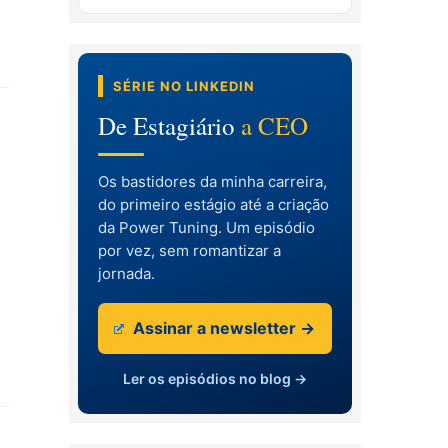
SÉRIE NO LINKEDIN
De Estagiário
a CEO
Os bastidores da minha carreira,
do primeiro estágio até a criação
da Power Tuning. Um episódio
por vez, sem romantizar a
jornada.
Assinar a newsletter →
Ler os episódios no blog →