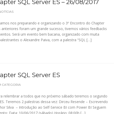
apter SQL Server ES – 26/08/2017
NOTÍCIAS
tamos nos preparando e organizando o 3º Encontro do Chapter
s anteriores foram um grande sucesso, tivemos vários feedbacks
 eventos. Será um evento bem bacana, organizado com muita
lestrantes o Alexandre Paiva, com a palestra “SQL […]
apter SQL Server ES
M CATEGORIA
ra relembrar a todos que no próximo sábado teremos o segundo
ES. Teremos 2 palestras dessa vez: Dirceu Resende – Escrevendo
thor Silva – Introdução ao Self-Service BI com Power BI Seguem
ento: Data: 10/06/2017 (sábado) Horário: 08:00h […]