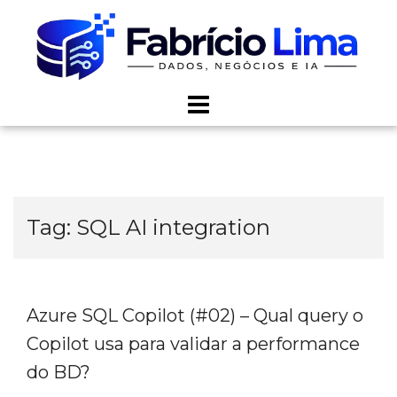
Skip
to
content
Tag:
SQL AI integration
Azure SQL Copilot (#02) – Qual query o
Copilot usa para validar a performance
do BD?