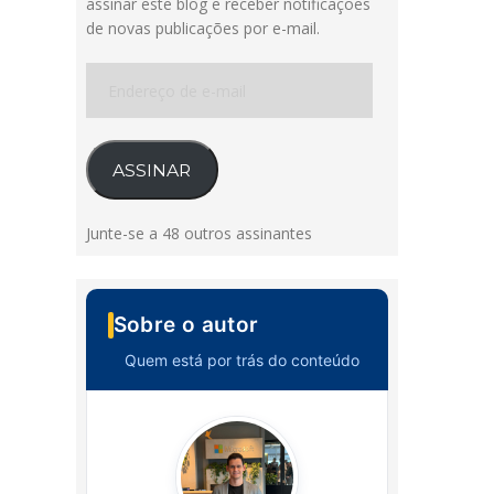
assinar este blog e receber notificações
de novas publicações por e-mail.
Endereço
de
e-
mail
ASSINAR
Junte-se a 48 outros assinantes
Sobre o autor
Quem está por trás do conteúdo