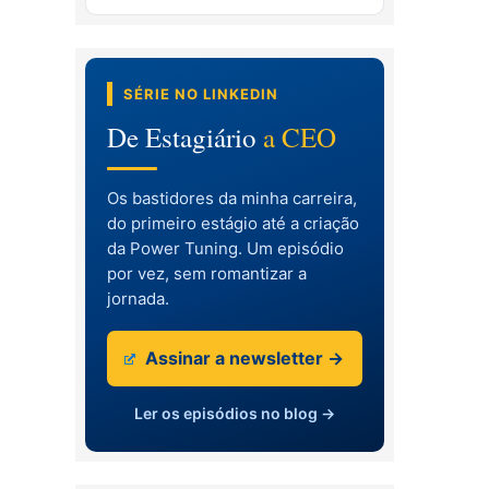
SÉRIE NO LINKEDIN
De Estagiário
a CEO
Os bastidores da minha carreira,
do primeiro estágio até a criação
da Power Tuning. Um episódio
por vez, sem romantizar a
jornada.
Assinar a newsletter →
Ler os episódios no blog →