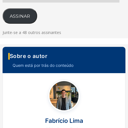
e-
mail
ASSINAR
Junte-se a 48 outros assinantes
Sobre o autor
Quem está por trás do conteúdo
Fabrício Lima