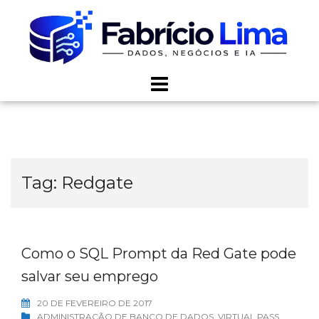
Skip
to
content
Tag:
Redgate
Como o SQL Prompt da Red Gate pode
salvar seu emprego
20 DE FEVEREIRO DE 2017
ADMINISTRAÇÃO DE BANCO DE DADOS
,
VIRTUAL PASS