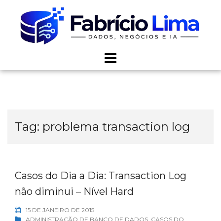
Skip
to
content
Tag:
problema transaction log
Casos do Dia a Dia: Transaction Log
não diminui – Nível Hard
15 DE JANEIRO DE 2015
ADMINISTRAÇÃO DE BANCO DE DADOS
,
CASOS DO