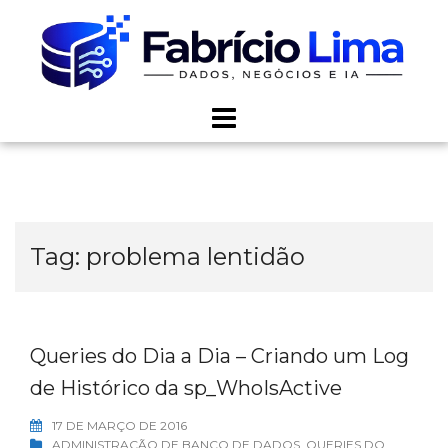
Skip
to
content
Tag:
problema lentidão
Queries do Dia a Dia – Criando um Log
de Histórico da sp_WhoIsActive
17 DE MARÇO DE 2016
ADMINISTRAÇÃO DE BANCO DE DADOS
,
QUERIES DO