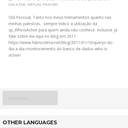
DIA A DIA
,
VIRTUAL PASS BR
Olá Pessoal, Tanto nos meus treinamentos quanto nas
minhas palestras, sempre indico a utilização da
sp_WhoIsActive para quem ainda não conhece. Inclusive já
falei sobre ela aqui no blog em 2011:
https://www.fabriciolima.net/blog/2011/01/10/querys-do-
dia-a-dia-monitoramento-do-banco-de-dados-who-is-
active/
Pesquisar
por:
OTHER LANGUAGES