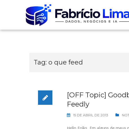
Skip
to
content
Tag:
o que feed
[OFF Topic] Good
Feedly
15 DE ABRIL DE 2013
NOT
Hello Folks, Em alguns de meus p