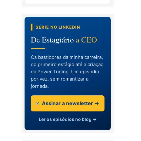
SÉRIE NO LINKEDIN
De Estagiário
a CEO
Os bastidores da minha carreira,
do primeiro estágio até a criação
da Power Tuning. Um episódio
por vez, sem romantizar a
jornada.
Assinar a newsletter →
Ler os episódios no blog →