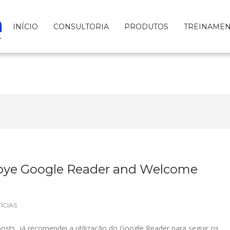
INÍCIO
CONSULTORIA
PRODUTOS
TREINAME
bye Google Reader and Welcome
ÍCIAS
osts, já recomendei a utilização do Google Reader para seguir os