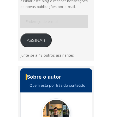
assinar este blog e receber notificações
de novas publicações por e-mail.
Endereço
de
e-
mail
ASSINAR
Junte-se a 48 outros assinantes
Sobre o autor
Quem está por trás do conteúdo