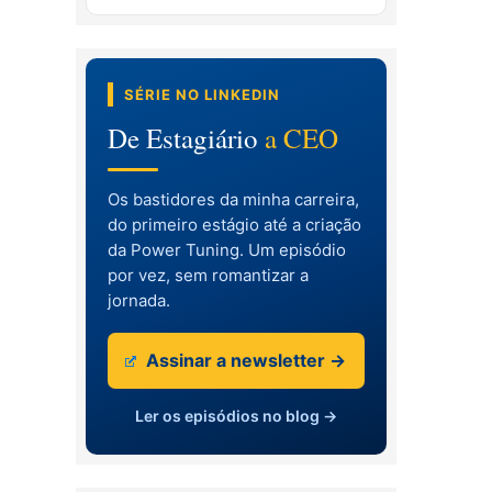
SÉRIE NO LINKEDIN
De Estagiário
a CEO
Os bastidores da minha carreira,
do primeiro estágio até a criação
da Power Tuning. Um episódio
por vez, sem romantizar a
jornada.
Assinar a newsletter →
Ler os episódios no blog →