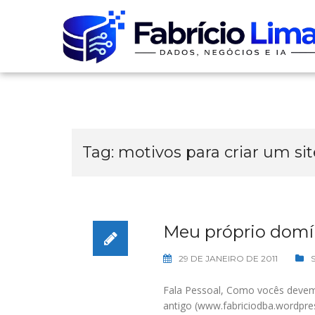
Skip
to
content
Tag:
motivos para criar um sit
Meu próprio domín
29 DE JANEIRO DE 2011
Fala Pessoal, Como vocês devem 
antigo (www.fabriciodba.wordpre