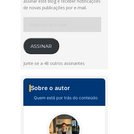
assinar este blog e receber notificações
de novas publicações por e-mail.
Endereço
de
e-
mail
ASSINAR
Junte-se a 48 outros assinantes
Sobre o autor
Quem está por trás do conteúdo